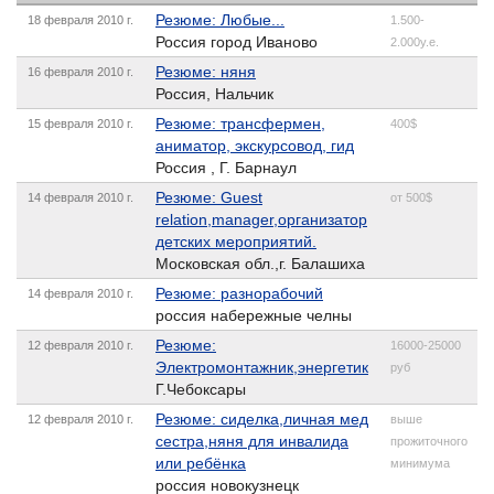
Резюме: Любые...
18 февраля 2010 г.
1.500-
Россия город Иваново
2.000у.е.
Резюме: няня
16 февраля 2010 г.
Россия, Нальчик
Резюме: трансфермен,
15 февраля 2010 г.
400$
аниматор, экскурсовод, гид
Россия , Г. Барнаул
Резюме: Guest
14 февраля 2010 г.
от 500$
relation,manager,организатор
детских мероприятий.
Московская обл.,г. Балашиха
Резюме: разнорабочий
14 февраля 2010 г.
россия набережные челны
Резюме:
12 февраля 2010 г.
16000-25000
Электромонтажник,энергетик
руб
Г.Чебоксары
Резюме: сиделка,личная мед
12 февраля 2010 г.
выше
сестра,няня для инвалида
прожиточного
или ребёнка
минимума
россия новокузнецк