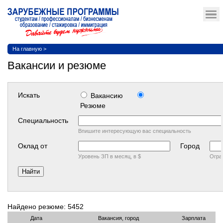
На главную
>
Вакансии и резюме
Искать
Вакансию
Резюме
Cпециальность
Впишите интересующую вас специальность
Оклад от
Город
Уровень ЗП в месяц, в $
Огра
Найдено резюме: 5452
Дата
Вакансия, город
Зарплата