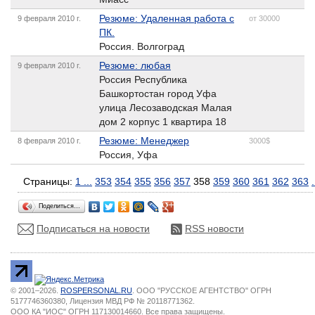
Резюме: Удаленная работа с
9 февраля 2010 г.
от 30000
ПК.
Россия. Волгоград
Резюме: любая
9 февраля 2010 г.
Россия Республика
Башкортостан город Уфа
улица Лесозаводская Малая
дом 2 корпус 1 квартира 18
Резюме: Менеджер
8 февраля 2010 г.
3000$
Россия, Уфа
Страницы:
1
...
353
354
355
356
357
358
359
360
361
362
363
.
Поделиться…
Подписаться на новости
RSS новости
© 2001–2026.
ROSPERSONAL.RU
. ООО "РУССКОЕ АГЕНТСТВО" ОГРН
5177746360380, Лицензия МВД РФ № 20118771362.
ООО КА "ИОС" ОГРН 117130014660. Все права защищены.