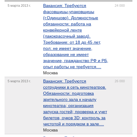
Вакансия: Требуются
5 марта 2013 г.
24 000
фасовщицы-упаковщицы
(г.Одинцово). Должностные
обязанности: работа на
конвейерной ленте
(лакокрасочный завод).
Требование: от 18 до 45 лет,
пол: не имеет значение,
образование не имеет
значение, гражданство РФ и РБ,
опыт работы не требуется....
Москва
Вакансия: Требуются
5 марта 2013 г.
26 000
сотрудники в сеть кинотеатров.
Обязанности: подготовка
зрительного зала к началу
кинотеатра; организация
запуска гостей; проверка и учет
билетов, очков 3D; контроль за
чистотой и порядком в зале....
Москва