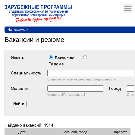
На главную
>
Вакансии и резюме
Искать
Вакансию
Резюме
Cпециальность
Впишите интересующую вас специальность
Оклад от
Город
Уровень ЗП в месяц, в $
Огра
Найдено вакансий: 4944
Дата
Вакансия, город
Зарплата