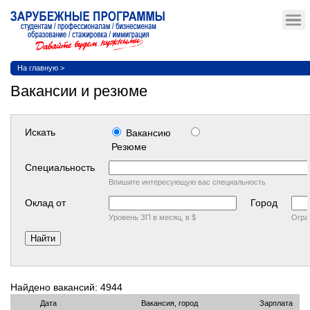
На главную
>
Вакансии и резюме
Искать
Вакансию
Резюме
Cпециальность
Впишите интересующую вас специальность
Оклад от
Город
Уровень ЗП в месяц, в $
Огра
Найдено вакансий: 4944
Дата
Вакансия, город
Зарплата