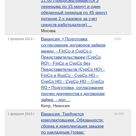
21:00 (предусматриваются 3
перерыва по 15 минут и один
обеденный перерыв по 45 минут,
питание 2-х разовое за счет
средств работодателя)....
Москва
Вакансия: • Подготовка,
1 февраля 2013 г.
1500
согласование договоров займов
между: - FinCo и CypCo с
Представительствами (CypCo
RO) - FinCo и CypCo без
Представительств (CypCo НO) -
FinCo и RusCo - CypCo HO –
CypCo HO - CypCo HO – CypCo
RO • Подготовка, согласование
прочих документов к договорам
займа: - доп....
Кипр, Никосия
Вакансия: Требуются
1 февраля 2013 г.
26 000
комплектовщики. Обязанности:
сборка и комплектация заказов
по накладным (товар: