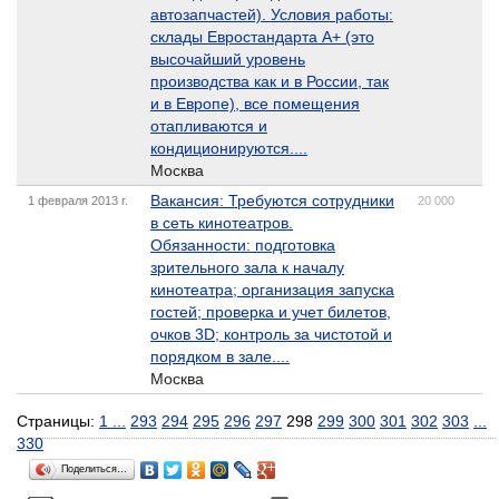
автозапчастей). Условия работы:
склады Евростандарта А+ (это
высочайший уровень
производства как и в России, так
и в Европе), все помещения
отапливаются и
кондиционируются....
Москва
Вакансия: Требуются сотрудники
1 февраля 2013 г.
20 000
в сеть кинотеатров.
Обязанности: подготовка
зрительного зала к началу
кинотеатра; организация запуска
гостей; проверка и учет билетов,
очков 3D; контроль за чистотой и
порядком в зале....
Москва
Страницы:
1
...
293
294
295
296
297
298
299
300
301
302
303
...
330
Поделиться…