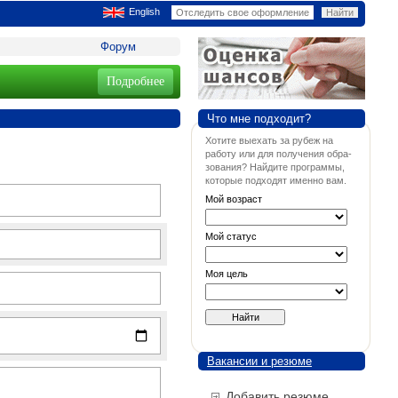
English
Форум
Подробнее
Что мне подходит?
Хотите выехать за рубеж на
работу или для получения обра-
зования? Найдите программы,
которые подходят именно вам.
Мой возраст
Мой статус
Моя цель
Вакансии и резюме
Добавить резюме