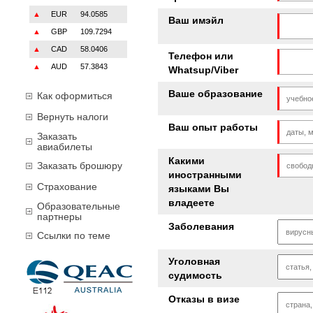
▲
EUR
94.0585
Ваш имэйл
▲
GBP
109.7294
▲
CAD
58.0406
Телефон или
▲
AUD
57.3843
Whatsup/Viber
Ваше образование
Как оформиться
Вернуть налоги
Ваш опыт работы
Заказать
авиабилеты
Какими
Заказать брошюру
иностранными
Страхование
языками Вы
владеете
Образовательные
партнеры
Заболевания
Ссылки по теме
Уголовная
судимость
Отказы в визе