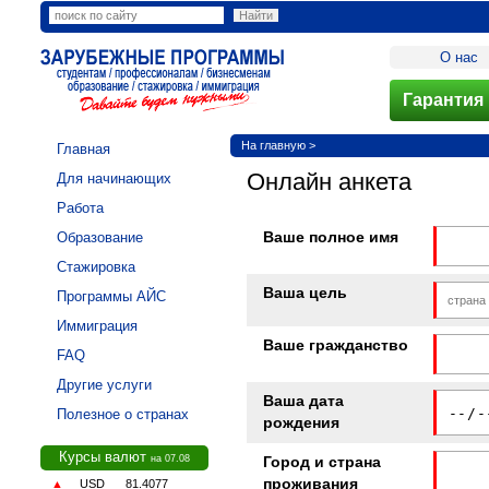
О нас
Гарантия 
На главную
>
Главная
Онлайн анкета
Для начинающих
Работа
Ваше полное имя
Образование
Стажировка
Ваша цель
Программы АЙС
Иммиграция
Ваше гражданство
FAQ
Другие услуги
Ваша дата
Полезное о странах
рождения
Курсы валют
на 07.08
Город и страна
проживания
▲
USD
81.4077