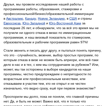
Друзья, мы провели исследование нашей работы с
программами работы, образования, стажировки и
профессиональной/бизнес/образовательной иммиграции
в
Австралию
,
Канаду
,
Новую Зеландию
, в
США
и страны
Евросоюза
,
Юго-Западной
и
Юго-Восточной Азии
за
последние 26 лет, и обнаружили, что за всё это время мы не
получили ни одного отказа в визах по иммиграционным
программам, и наш визовый показатель по стажерским,
образовательным и рабочим программам равен 97%!
Стали звонить и писать друг другу, и пытаться понять причину,
что это - случайность, везение, выбор простых программ, по
которым отказа в визе не можем быть априори, или всё-таки
дело в нас и в тех, с кем мы сотрудничаем за рубежом? Или,
может, мы так осторожны в выборе кандидатов на наши
программы, честно предупреждаем о непригодности по
возрастным или профессиональным качествам, или
отказываем в участии тем, кто не открыт и не честен
изначально, что видно сразу, ешё при первом знакомстве?
Проспорили мы долго, пока не поняли, что главной причины
нет. Да, и быть не может. Важно всё, что я только что