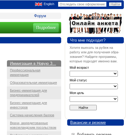
English
Форум
Подробнее
Что мне подходит?
Хотите выехать за рубеж на
работу или для получения обра-
зования? Найдите программы,
которые подходят именно вам.
Иммиграция в Новую З...
Мой возраст
Профессиональная
иммиграция
Мой статус
Образовательная иммиграция
Бизнес-иммиграция для
Моя цель
предпринимателей
Бизнес-иммиграция для
инвесторов
Система начисления баллов
Вакансии и резюме
Врачи, аккредитованные
новозеландским посольством
Добавить резюме