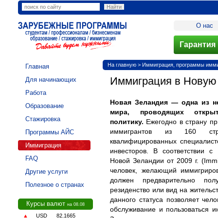
О нас
Гарантия 
На главную
>
Иммиграция, программы иммиг
Главная
Иммиграция в Новую
Для начинающих
Работа
Новая Зеландия — одна из н
Образование
мира, проводящих откры
Стажировка
политику.
Ежегодно в страну пр
иммигрантов из 160 стр
Программы АЙС
квалифицированных специалист
Иммиграция
инвесторов. В соответствии 
FAQ
Новой Зеландии от 2009 г. (Immi
человек, желающий иммигриро
Другие услуги
должен предварительно пол
Полезное о странах
резиденство или вид на жительс
данного статуса позволяет чело
Курсы валют
на 08.08
обслуживание и пользоваться 
▲
USD
82.1665