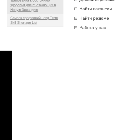
Требования к состоянию
здоровья для въезжающих в
Найти вакансии
Новую Зеландию
Найти резюме
Список профессий Long Term
Skill Shortage List
Работа у нас