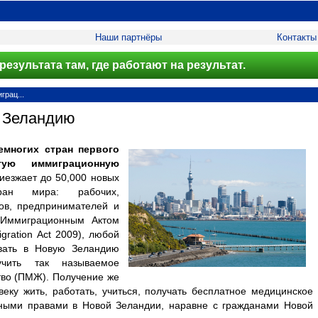
Наши партнёры
Контакты
результата там, где работают на результат.
рац...
 Зеландию
емногих стран первого
тую иммиграционную
иезжает до 50,000 новых
ан мира: рабочих,
ов, предпринимателей и
с Иммиграционным Актом
gration Act 2009), любой
вать в Новую Зеландию
учить так называемое
тво (ПМЖ). Получение же
веку жить, работать, учиться, получать бесплатное медицинское
иными правами в Новой Зеландии, наравне с гражданами Новой