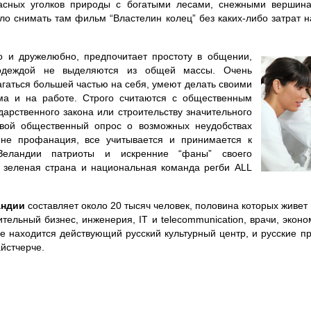
расных уголков природы с богатыми лесами, снежными вершин
ло снимать там фильм “Властелин колец” без каких-либо затрат 
 и дружелюбно, предпочитает простоту в общении,
одеждой не выделяются из общей массы. Очень
гаться большей частью на себя, умеют делать своими
а и на работе. Строго считаются с общественным
арственного закона или строительству значительного
овой общественный опрос о возможных неудобствах
 не профанация, все учитывается и принимается к
Зеландии патриоты и искренние “фаны” своего
я зеленая страна и национальная команда регби ALL
андии
составляет около 20 тысяч человек, половина которых живет 
тельный бизнес, инженерия, IT и telecommunication, врачи, экон
че находится действующий русский культурный центр, и русские п
айстчерче.