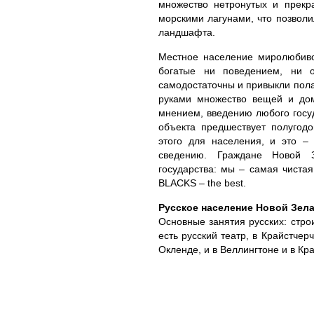
множество нетронутых и прек
морскими лагунами, что позволи
ландшафта.
Местное население миролюбиво
богатые ни поведением, ни 
самодостаточны и привыкли пола
руками множество вещей и дом
мнением, введению любого госуд
объекта предшествует полугод
этого для населения, и это –
сведению. Граждане Новой 
государства: мы – самая чиста
BLACKS – the best.
Русское население Новой Зел
Основные занятия русских: строи
есть русский театр, в Крайстчер
Окленде, и в Веллингтоне и в Кр