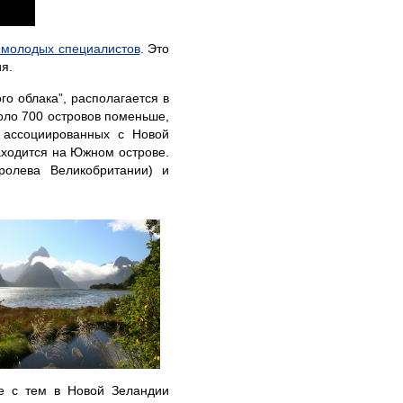
 молодых специалистов
. Это
я.
го облака”, располагается в
оло 700 островов поменьше,
о ассоциированных с Новой
аходится на Южном острове.
ролева Великобритании) и
те с тем в Новой Зеландии