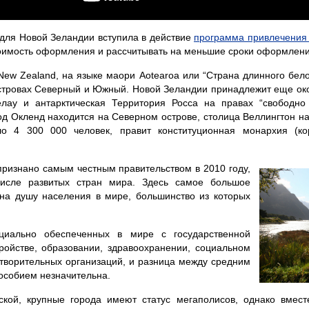
 для Новой Зеландии вступила в действие
программа привлечения
тоимость оформления и рассчитывать на меньшие сроки оформлени
 New Zealand, на языке маори Aotearoa или “Страна длинного бело
островах Северный и Южный. Новой Зеландии принадлежит еще ок
елау и антарктическая Территория Росса на правах “свободн
д Окленд находится на Северном острове, столица Веллингтон н
о 4 300 000 человек, правит конституционная монархия (ко
признано самым честным правительством в 2010 году,
исле развитых стран мира. Здесь самое большое
на душу населения в мире, большинство из которых
циально обеспеченных в мире с государственной
тройстве, образовании, здравоохранении, социальном
готворительных организаций, и разница между средним
особием незначительна.
кой, крупные города имеют статус мегаполисов, однако вмес