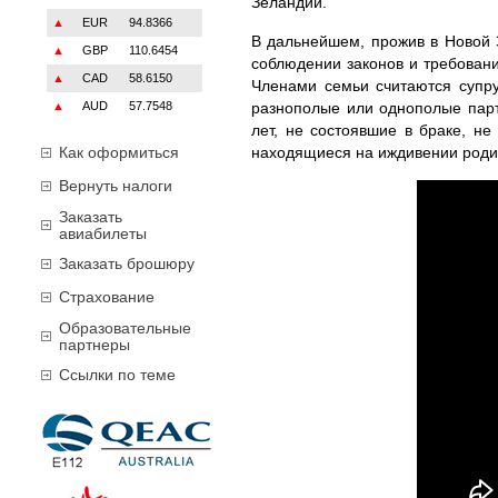
Зеландии.
▲
EUR
94.8366
В дальнейшем, прожив в Новой З
▲
GBP
110.6454
соблюдении законов и требовани
▲
CAD
58.6150
Членами семьи считаются супру
▲
AUD
57.7548
разнополые или однополые парт
лет, не состоявшие в браке, н
Как оформиться
находящиеся на иждивении роди
Вернуть налоги
Заказать
авиабилеты
Заказать брошюру
Страхование
Образовательные
партнеры
Ссылки по теме