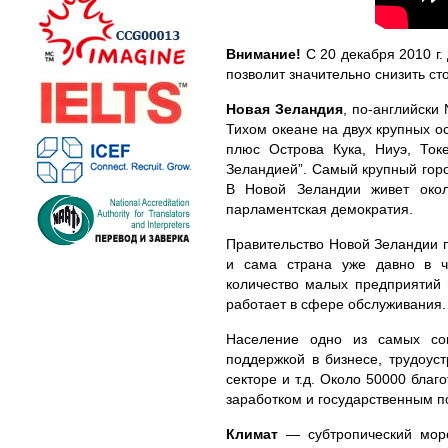
Внимание!
С 20 декабря 2010 г.
позволит значительно снизить с
Новая Зеландия
, по-английски
Тихом океане на двух крупных 
плюс Острова Кука, Ниуэ, Ток
Зеландией”. Самый крупный горо
В Новой Зеландии живет окол
парламентская демократия.
Правительство Новой Зеландии 
и сама страна уже давно в ч
количество малых предприятий 
работает в сфере обслуживания.
Население одно из самых со
поддержкой в бизнесе, трудоус
секторе и т.д. Около 50000 бла
заработком и государственным п
Климат
— субтропический морс