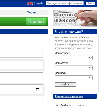
English
Форум
Подробнее
Что мне подходит?
Хотите выехать за рубеж на
работу или для получения обра-
зования? Найдите программы,
которые подходят именно вам.
Мой возраст
Мой статус
Моя цель
Вакансии и резюме
Добавить резюме