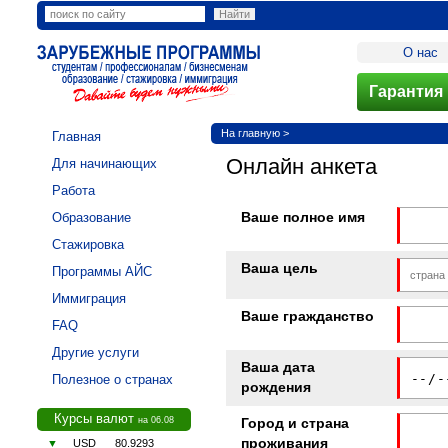
О нас
Гарантия 
На главную
>
Главная
Онлайн анкета
Для начинающих
Работа
Ваше полное имя
Образование
Стажировка
Ваша цель
Программы АЙС
Иммиграция
Ваше гражданство
FAQ
Другие услуги
Ваша дата
Полезное о странах
рождения
Курсы валют
на 06.08
Город и страна
проживания
▼
USD
80.9293