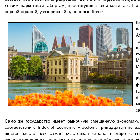
лёгким наркотикам, абортам, проституции и эвтаназии, а с 1
первой страной, узаконившей однополые браки.
В
в
А
т
п
с
М
М
то
Eu
t
Г
б
м
з
Само же государство имеет рыночную смешанную экономику,
соответствии с Index of Economic Freedom, тринадцатый по в
шестое место, как самая счастливая страна в мире с вы
здравоохранением, хорошим государственным образованием, у