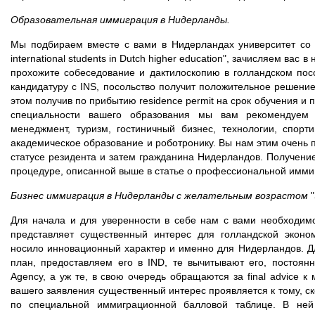
Образовательная иммиграция в Нидерланды.
Мы подбираем вместе с вами в Нидерландах университет со ст
international students in Dutch higher education", зачисляем вас 
прохожите собеседование и дактилоскопию в голландском посо
кандидатуру с INS, посольство получит положительное решение
этом получив по прибытию residence permit на срок обучения и
специальности вашего образования мы вам рекомендуем
менеджмент, туризм, гостиничный бизнес, технологии, спорт
академическое образование и роботронику. Вы нам этим очень
статусе резидента и затем гражданина Нидерландов. Получение 
процедуре, описанной выше в статье о профессиональной имми
Бизнес иммиграция в Нидерланды с желательным возрастом
"
Для начала и для уверенности в себе нам с вами необходимо
представляет существенный интерес для голландской эконо
носило инновационный характер и именно для Нидерландов. Д
план, предоставляем его в IND, те вычитывают его, постоянно
Agency, а уж те, в свою очередь обращаются за final advice к
вашего заявления существенный интерес проявляется к тому, 
по специальной иммиграционной балловой таблице. В ней 