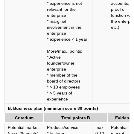
* experience is not
accounts,
relevant for the
proof of
enterprise
function wit
* marginal
the enterpri
involvement in the
etc.)
enterprise
* experience < 1 year
More/max.. points:
* Active
founder/owner
enterprise
* member of the
board of directors
* > 10 employees
* > 5 years of
experience
B. Business plan (minimum score 30 points)
Criterium
Total points B
Evidence
Potential market
Products/service
max.
Potential
(max. 25 points)
* features
0-10
market: