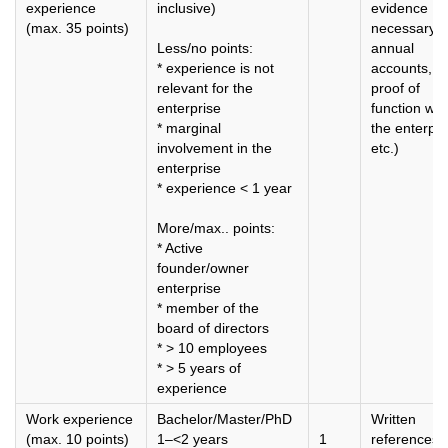
experience
inclusive)
evidence
(max. 35 points)
necessary (
Less/no points:
annual
* experience is not
accounts,
relevant for the
proof of
enterprise
function wit
* marginal
the enterpri
involvement in the
etc.)
enterprise
* experience < 1 year
More/max.. points:
* Active
founder/owner
enterprise
* member of the
board of directors
* > 10 employees
* > 5 years of
experience
Work experience
Bachelor/Master/PhD
Written
(max. 10 points)
1–<2 years
1
references 