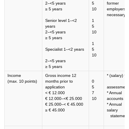
2–<5 years
5
former
≥ 5 years
10
employers
necessary.
Senior level 1–<2
1
years
5
2–<5 years
10
≥ 5 years
1
Specialist 1–<2 years
5
10
2–<5 years
≥ 5 years
Income
Gross income 12
* (salary) 
(max. 10 points)
months prior to
0
application
5
assessment
< € 12.000
7
* Annual
€ 12.000–<€ 25.000
10
accounts
€ 25.000–< € 45.000
* Annual
≥ € 45.000
salary
statement