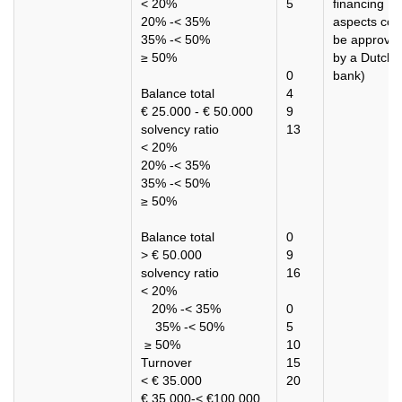
< 20%
5
financing
20% -< 35%
aspects cou
35% -< 50%
be approve
≥ 50%
by a Dutch
0
bank)
Balance total
4
€ 25.000 - € 50.000
9
solvency ratio
13
< 20%
20% -< 35%
35% -< 50%
≥ 50%
Balance total
0
> € 50.000
9
solvency ratio
16
< 20%
20% -< 35%
0
35% -< 50%
5
≥ 50%
10
Turnover
15
< € 35.000
20
€ 35.000-< €100.000