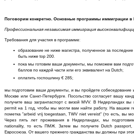
Поговорим конкретно. Основные программы иммиграции в
Профессиональная независимая иммиграция высококвалифици
Требования для участия в программе:
образование не ниже магистра, полученное за последние 
быть ниже top 200.
пока мы готовим ваши документы, мы поможем вам подгото
баллов по каждой части или его эквивалент на Dutch;
оплатить госпошлину € 285;
мы подготовим ваши документы, и вы пройдете собеседование и
Москве или Санкт-Петербурге. Посольство согласует вашу кан
получите ваш загранпаспорт с визой MVV. В Нидерландах вы п
permit на 1 год, чтобы мы могли вам найти работу. На вашем r
пометка "arbeid vrij toegestaan, TWV niet vereist" (то есть, вы 
Через пять лет проживания в Нидерландах, мы подготови
nationality, то есть ПМЖ. Затем вы получите Dutch passpor
Евросоюза. От вашего прежнего гражданства вы должны при этом