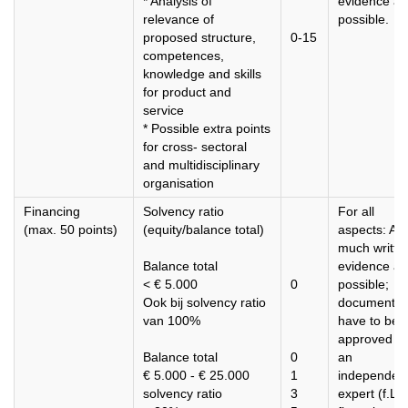
* Analysis of
evidence as
relevance of
possible.
proposed structure,
0-15
competences,
knowledge and skills
for product and
service
* Possible extra points
for cross- sectoral
and multidisciplinary
organisation
Financing
Solvency ratio
For all
(max. 50 points)
(equity/balance total)
aspects: As
much writte
Balance total
evidence as
< € 5.000
0
possible;
Ook bij solvency ratio
documents
van 100%
have to be
approved b
Balance total
0
an
€ 5.000 - € 25.000
1
independen
solvency ratio
3
expert (f.L