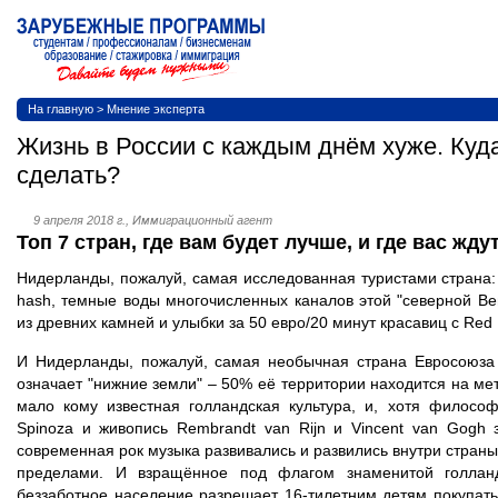
На главную
>
Мнение эксперта
Жизнь в России с каждым днём хуже. Куда
сделать?
9 апреля 2018 г., Иммиграционный агент
Топ 7 стран, где вам будет лучше, и где вас жд
Нидерланды, пожалуй, самая исследованная туристами страна
hash, темные воды многочисленных каналов этой "северной Ве
из древних камней и улыбки за 50 евро/20 минут красавиц с Red Li
И Нидерланды, пожалуй, самая необычная страна Евросоюза –
означает "нижние земли" – 50% её территории находится на ме
мало кому известная голландская культура, и, хотя филосо
Spinoza и живопись Rembrandt van Rijn и Vincent van Gogh 
современная рок музыка развивались и развились внутри страны
пределами. И взращённое под флагом знаменитой голландск
беззаботное население разрешает 16-тилетним детям покупать