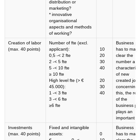
distribution or
marketing?
* innovative
organisational
aspects and methods
of working?
Creation of labor
Number of fte (excl.
Business pl
(max. 40 points)
applicant):
10
has to mak
0,5 -< 2 fte
20
clear the
2 -< 5 fte
30
number and
5 -< 10 fte
40
characterisr
≥ 10 fte
of new
High level fte (> €
20
created jobs
45.000):
30
concerning
1 -< 3 fte
40
this, the real
3 -< 6 fte
of the
≥6 fte
business pl
plays an
important ro
Investments
Fixed and intangible
Business pl
(max. 40 points)
assets:
0
has to mak