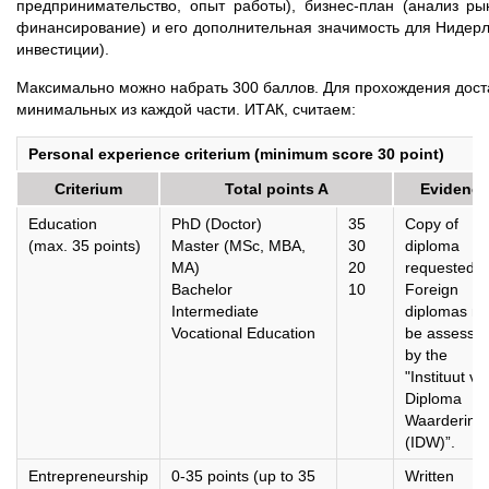
предпринимательство, опыт работы), бизнес-план (анализ рын
финансирование) и его дополнительная значимость для Нидерл
инвестиции).
Максимально можно набрать 300 баллов. Для прохождения доста
минимальных из каждой части. ИТАК, считаем:
Personal experience criterium (minimum score 30 point)
Criterium
Total points A
Evidence
Education
PhD (Doctor)
35
Copy of
(max. 35 points)
Master (MSc, MBA,
30
diploma
MA)
20
requested.
Bachelor
10
Foreign
Intermediate
diplomas m
Vocational Education
be assesse
by the
"Instituut vo
Diploma
Waardering
(IDW)”.
Entrepreneurship
0-35 points (up to 35
Written