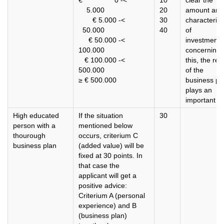
€ 0 -<
10
clear the
5.000
20
amount and
€ 5.000 -<
30
characterist
50.000
40
of
€ 50.000 -<
investments
100.000
concerning
€ 100.000 -<
this, the real
500.000
of the
≥ € 500.000
business pl
plays an
important ro
High educated
If the situation
30
person with a
mentioned below
thourough
occurs, criterium C
business plan
(added value) will be
fixed at 30 points. In
that case the
applicant will get a
positive advice:
Criterium A (personal
experience) and B
(business plan)