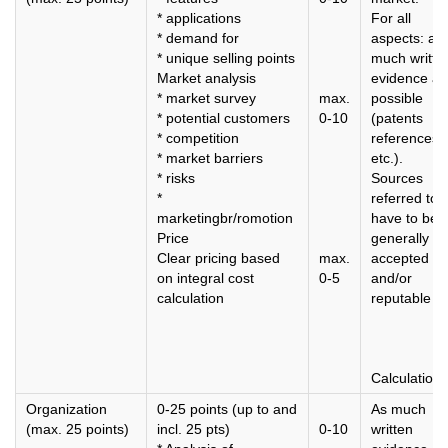
* applications
For all
* demand for
aspects: as
* unique selling points
much writte
Market analysis
evidence as
* market survey
max.
possible
* potential customers
0-10
(patents
* competition
references
* market barriers
etc.).
* risks
Sources
*
referred to,
marketingbr/romotion
have to be
Price
generally
Clear pricing based
max.
accepted
on integral cost
0-5
and/or
calculation
reputable
Calculation
Organization
0-25 points (up to and
As much
(max. 25 points)
incl. 25 pts)
0-10
written