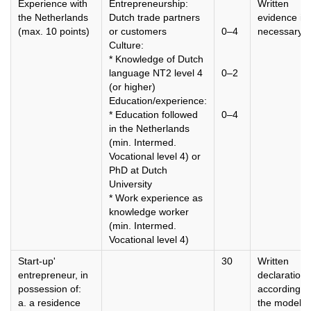
Experience with
Entrepreneurship:
Written
the Netherlands
Dutch trade partners
evidence is
(max. 10 points)
or customers
0–4
necessary
Culture:
* Knowledge of Dutch
language NT2 level 4
0–2
(or higher)
Education/experience:
* Education followed
0–4
in the Netherlands
(min. Intermed.
Vocational level 4) or
PhD at Dutch
University
* Work experience as
knowledge worker
(min. Intermed.
Vocational level 4)
Start-up'
30
Written
entrepreneur, in
declaration
possession of:
according t
a. a residence
the model