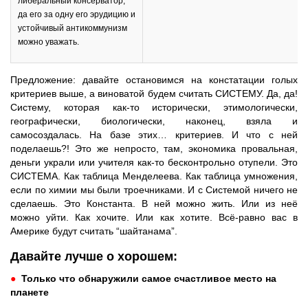
либеральный консерватор,
да его за одну его эрудицию и
устойчивый антикоммунизм
можно уважать.
Предложение: давайте остановимся на констатации голых
критериев выше, а виноватой будем считать СИСТЕМУ. Да, да!
Систему, которая как-то исторически, этимологически,
географически, биологически, наконец, взяла и
самосоздалась. На базе этих… критериев. И что с ней
поделаешь?! Это же непросто, там, экономика провальная,
деньги украли или учителя как-то бесконтрольно отупели. Это
СИСТЕМА. Как таблица Менделеева. Как таблица умножения,
если по химии мы были троечниками. И с Cистемой ничего не
сделаешь. Это Константа. В ней можно жить. Или из неё
можно уйти. Как хочите. Или как хотите. Всё-равно вас в
Америке будут считать “шайтанама”.
Давайте лучше о хорошем:
●
Только что обнаружили самое счастливое место на
планете