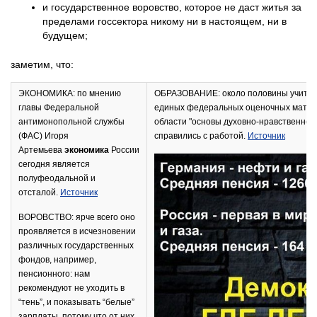
и государственное воровство, которое не даст житья за
пределами госсектора никому ни в настоящем, ни в
будущем;
заметим, что:
ЭКОНОМИКА: по мнению
ОБРАЗОВАНИЕ: около половины учител
главы Федеральной
единых федеральных оценочных матер
антимонопольной службы
области "основы духовно-нравственной 
(ФАС) Игоря
справились с работой.
Источник
Артемьева
экономика
России
сегодня является
полуфеодальной и
отсталой.
Источник
ВОРОВСТВО: ярче всего оно
проявляется в исчезновении
различных государственных
фондов, например,
пенсионного: нам
рекомендуют не уходить в
“тень”, и показывать “белые”
зарплаты, потому что от них