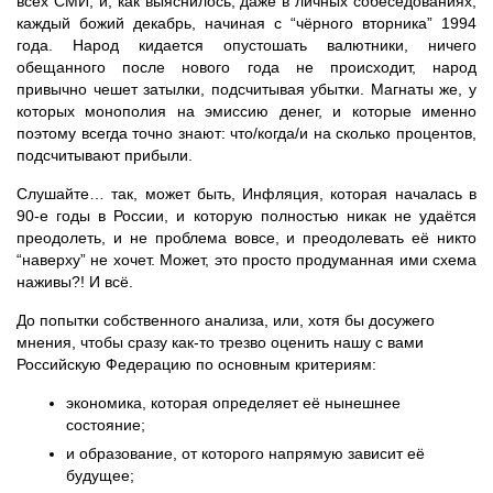
всех СМИ, и, как выяснилось, даже в личных собеседованиях,
каждый божий декабрь, начиная с “чёрного вторника” 1994
года. Народ кидается опустошать валютники, ничего
обещанного после нового года не происходит, народ
привычно чешет затылки, подсчитывая убытки. Магнаты же, у
которых монополия на эмиссию денег, и которые именно
поэтому всегда точно знают: что/когда/и на сколько процентов,
подсчитывают прибыли.
Слушайте… так, может быть, Инфляция, которая началась в
90-е годы в России, и которую полностью никак не удаётся
преодолеть, и не проблема вовсе, и преодолевать её никто
“наверху” не хочет. Может, это просто продуманная ими схема
наживы?! И всё.
До попытки собственного анализа, или, хотя бы досужего
мнения, чтобы сразу как-то трезво оценить нашу с вами
Российскую Федерацию по основным критериям:
экономика, которая определяет её нынешнее
состояние;
и образование, от которого напрямую зависит её
будущее;