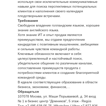
используя свои исключительные коммуникативные
навыки для поиска перспективных потенциальных
клиентов и наполнения своего календаря
плодотворными встречами.
Требования
Свободное владение голландским языком, хорошее
знание английского языка.
Хотя знание ИТ и опыт продаж являются
преимуществом, мы отдаем предпочтение
кандидатам с позитивным мышлением, амбициями
и сильным чувством командной работы.
Ключевые обязанности включают в себя:
целеустремленный и настойчивый поиск,
убедительное общение по различным каналам,
сопоставление преимуществ продукта с
потребностями клиентов и создание благоприятной
командной среды.
В идеале соответствующее образование в области
бизнеса, экономики, финансов,…
Обращаться
107078 Москва, ул. Маши Порываевой, д. 34 вход
№ 1 в бизнес центр "Домников", 5 этаж - Regús
Тел: +7 495 638 05 75, WhatsApp / Viber +7 977 926