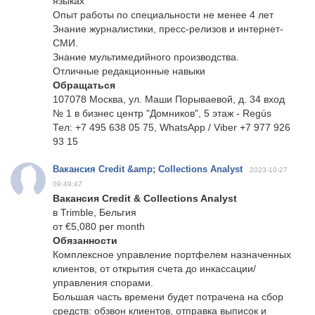
языках
Опыт работы по специальности не менее 4 лет
Знание журналистики, пресс-релизов и интернет-
СМИ.
Знание мультимедийного производства.
Отличные редакционные навыки
Обращаться
107078 Москва, ул. Маши Порываевой, д. 34 вход
№ 1 в бизнес центр "Домников", 5 этаж - Regús
Тел: +7 495 638 05 75, WhatsApp / Viber +7 977 926
93 15
Вакансия Credit &amp; Collections Analyst
2023-10-27
09:49:47
Вакансия Credit & Collections Analyst
в Trimble, Бельгия
от €5,080 per month
Обязанности
Комплексное управление портфелем назначенных
клиентов, от открытия счета до инкассации/
управления спорами.
Большая часть времени будет потрачена на сбор
средств: обзвон клиентов, отправка выписок и