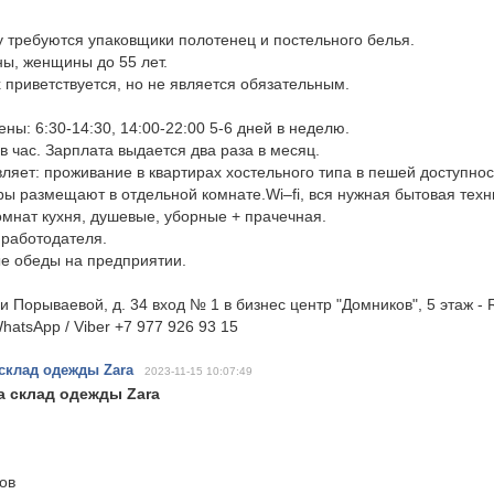
 требуются упаковщики полотенец и постельного белья.
ы, женщины до 55 лет.
 приветствуется, но не является обязательным.
ны: 6:30-14:30, 14:00-22:00 5-6 дней в неделю.
в час. Зарплата выдается два раза в месяц.
ляет: проживание в квартирах хостельного типа в пешей доступнос
ры размещают в отдельной комнате.Wi–fi, вся нужная бытовая техн
комнат кухня, душевые, уборные + прачечная.
 работодателя.
е обеды на предприятии.
 Порываевой, д. 34 вход № 1 в бизнес центр "Домников", 5 этаж - 
hatsApp / Viber +7 977 926 93 15
склад одежды Zara
2023-11-15 10:07:49
а склад одежды Zara
ов