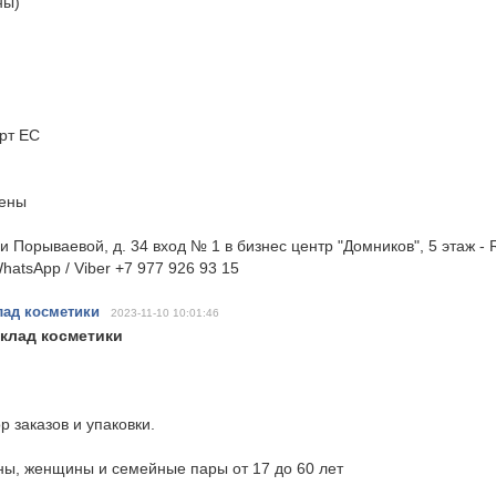
ны)
рт ЕС
мены
и Порываевой, д. 34 вход № 1 в бизнес центр "Домников", 5 этаж -
hatsApp / Viber +7 977 926 93 15
лад косметики
2023-11-10 10:01:46
склад косметики
р заказов и упаковки.
ны, женщины и семейные пары от 17 до 60 лет