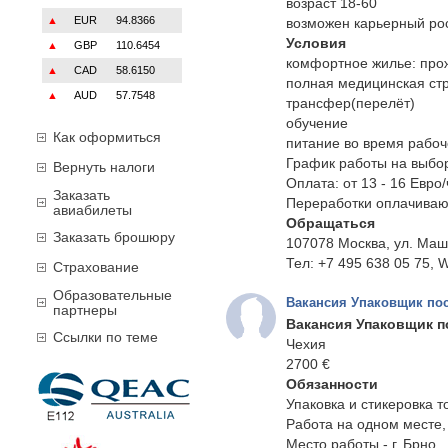
возраст 18-60
▲
EUR
94.8366
возможен карьерный ро
Условия
▲
GBP
110.6454
комфортное жилье: прож
▲
CAD
58.6150
полная медицинская ст
▲
AUD
57.7548
трансфер(перелёт)
обучение
Как оформиться
питание во время рабо
График работы на выбор (
Вернуть налоги
Оплата: от 13 - 16 Евро/
Заказать
Переработки оплачиваю
авиабилеты
Обращаться
Заказать брошюру
107078 Москва, ул. Маш
Тел: +7 495 638 05 75, W
Страхование
Образовательные
Вакансия Упаковщик пос
партнеры
Вакансия Упаковщик п
Ссылки по теме
Чехия
2700 €
Обязанности
Упаковка и стикеровка т
Работа на одном месте, 
Место работы - г. Брно