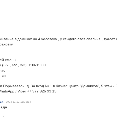
вание в домиках на 4 человека , у каждого своя спальня , туалет 
раховку
чей смены
5/2 , 4/2 , 3/3) 9:00-19:00
час
тся
и Порываевой, д. 34 вход № 1 в бизнес центр "Домников", 5 этаж -
hatsApp / Viber +7 977 926 93 15
да
2023-11-12 11:38:14
лада