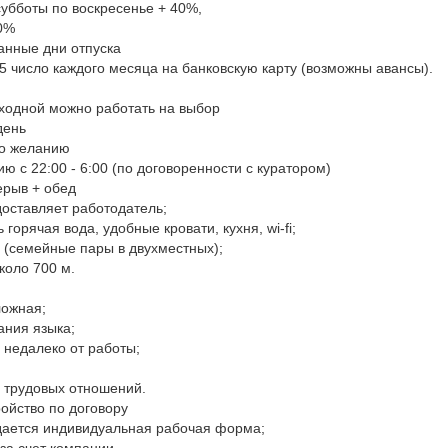
субботы по воскресенье + 40%,
00%
анные дни отпуска
15 число каждого месяца на банковскую карту (возможны авансы).
ыходной можно работать на выбор
день
по желанию
 с 22:00 - 6:00 (по договоренности с куратором)
ерыв + обед
оставляет работодатель;
горячая вода, удобные кровати, кухня, wi-fi;
е (семейные пары в двухместных);
коло 700 м.
ложная;
ания языка;
 недалеко от работы;
 трудовых отношений.
ойство по договору
дается индивидуальная рабочая форма;