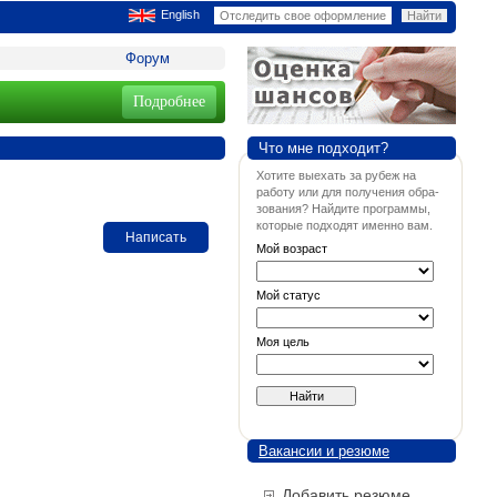
English
Форум
Подробнее
Что мне подходит?
Хотите выехать за рубеж на
работу или для получения обра-
зования? Найдите программы,
которые подходят именно вам.
Написать
Мой возраст
Мой статус
Моя цель
Вакансии и резюме
Добавить резюме