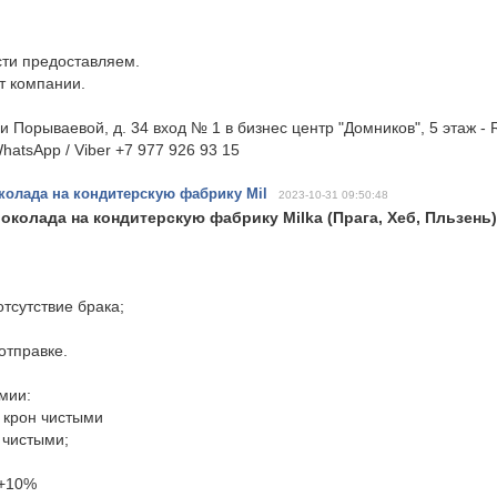
ти предоставляем.
ет компании.
и Порываевой, д. 34 вход № 1 в бизнес центр "Домников", 5 этаж -
hatsApp / Viber +7 977 926 93 15
олада на кондитерскую фабрику Mil
2023-10-31 09:50:48
околада на кондитерскую фабрику Milka (Прага, Хеб, Пльзень)
тсутствие брака;
 отправке.
мии:
 крон чистыми
н чистыми;
 +10%