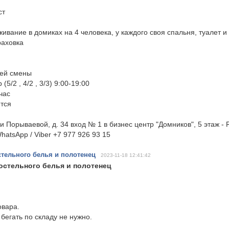
ст
ивание в домиках на 4 человека, у каждого своя спальня, туалет и
раховка
чей смены
5/2 , 4/2 , 3/3) 9:00-19:00
час
тся
и Порываевой, д. 34 вход № 1 в бизнес центр "Домников", 5 этаж -
hatsApp / Viber +7 977 926 93 15
тельного белья и полотенец
2023-11-18 12:41:42
остельного белья и полотенец
овара.
бегать по складу не нужно.