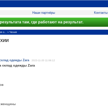
Наши партнёры
Контакты
результата там, где работают на результат.
 о...
>
Чехия
ехии
склад одежды Zara
2023-11-20 11:06:12
а склад одежды Zara
ов
 женщины