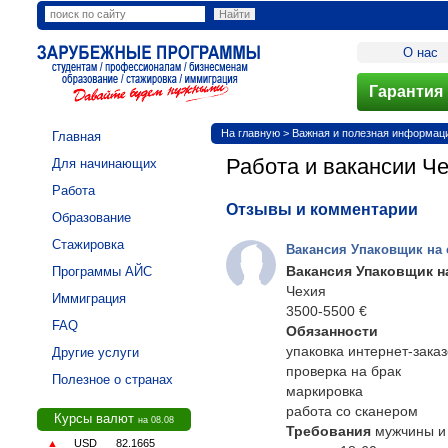
О нас
Гарантия 
На главную
>
Важная и полезная информация
Главная
Работа и вакансии Ч
Для начинающих
Работа
Отзывы и комментарии
Образование
Стажировка
Вакансия Упаковщик на 
Вакансия Упаковщик н
Программы АЙС
Чехия
Иммиграция
3500-5500 €
FAQ
Обязанности
упаковка интернет-заказ
Другие услуги
проверка на брак
Полезное о странах
маркировка
работа со сканером
Курсы валют
на 08.08
Требования
мужчины и
▲
USD
82.1665