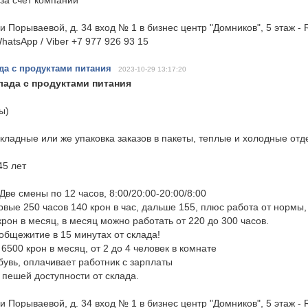
за счет компании
и Порываевой, д. 34 вход № 1 в бизнес центр "Домников", 5 этаж -
hatsApp / Viber +7 977 926 93 15
да с продуктами питания
2023-10-29 13:17:20
лада с продуктами питания
ы)
акладные или же упаковка заказов в пакеты, теплые и холодные отд
45 лет
ве смены по 12 часов, 8:00/20:00-20:00/8:00
ервые 250 часов 140 крон в час, дальше 155, плюс работа от нормы
рон в месяц, в месяц можно работать от 220 до 300 часов.
общежитие в 15 минутах от склада!
 6500 крон в месяц, от 2 до 4 человек в комнате
увь, оплачивает работник с зарплаты
пешей доступности от склада.
и Порываевой, д. 34 вход № 1 в бизнес центр "Домников", 5 этаж -