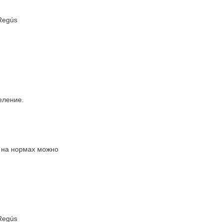
 Regús
еление.
, на нормах можно
 Regús