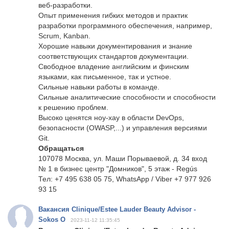
веб-разработки.
Опыт применения гибких методов и практик
разработки программного обеспечения, например,
Scrum, Kanban.
Хорошие навыки документирования и знание
соответствующих стандартов документации.
Свободное владение английским и финским
языками, как письменное, так и устное.
Сильные навыки работы в команде.
Сильные аналитические способности и способности
к решению проблем.
Высоко ценятся ноу-хау в области DevOps,
безопасности (OWASP,...) и управления версиями
Git.
Обращаться
107078 Москва, ул. Маши Порываевой, д. 34 вход
№ 1 в бизнес центр "Домников", 5 этаж - Regús
Тел: +7 495 638 05 75, WhatsApp / Viber +7 977 926
93 15
Вакансия Clinique/Estee Lauder Beauty Advisor -
Sokos O
2023-11-12 11:35:45