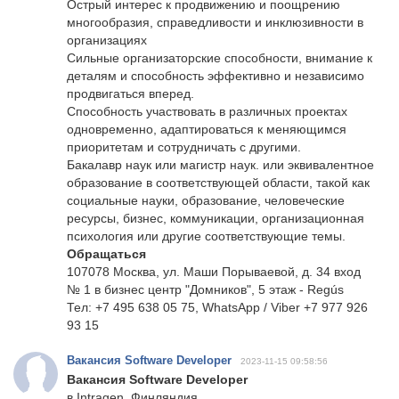
Острый интерес к продвижению и поощрению
многообразия, справедливости и инклюзивности в
организациях
Сильные организаторские способности, внимание к
деталям и способность эффективно и независимо
продвигаться вперед.
Способность участвовать в различных проектах
одновременно, адаптироваться к меняющимся
приоритетам и сотрудничать с другими.
Бакалавр наук или магистр наук. или эквивалентное
образование в соответствующей области, такой как
социальные науки, образование, человеческие
ресурсы, бизнес, коммуникации, организационная
психология или другие соответствующие темы.
Обращаться
107078 Москва, ул. Маши Порываевой, д. 34 вход
№ 1 в бизнес центр "Домников", 5 этаж - Regús
Тел: +7 495 638 05 75, WhatsApp / Viber +7 977 926
93 15
Вакансия Software Developer
2023-11-15 09:58:56
Вакансия Software Developer
в Intragen, Финляндия