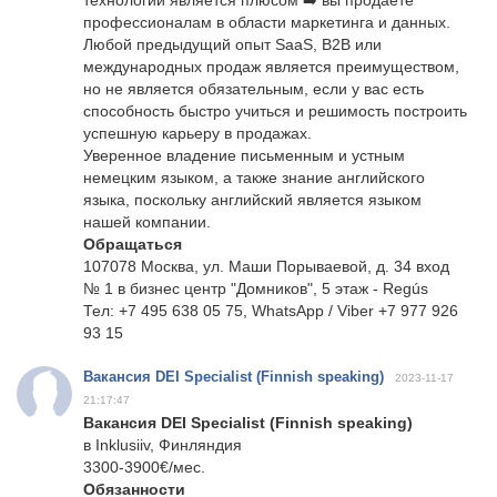
технологий является плюсом ➡️ вы продаете
профессионалам в области маркетинга и данных.
Любой предыдущий опыт SaaS, B2B или
международных продаж является преимуществом,
но не является обязательным, если у вас есть
способность быстро учиться и решимость построить
успешную карьеру в продажах.
Уверенное владение письменным и устным
немецким языком, а также знание английского
языка, поскольку английский является языком
нашей компании.
Обращаться
107078 Москва, ул. Маши Порываевой, д. 34 вход
№ 1 в бизнес центр "Домников", 5 этаж - Regús
Тел: +7 495 638 05 75, WhatsApp / Viber +7 977 926
93 15
Вакансия DEI Specialist (Finnish speaking)
2023-11-17
21:17:47
Вакансия DEI Specialist (Finnish speaking)
в Inklusiiv, Финляндия
3300-3900€/мес.
Обязанности