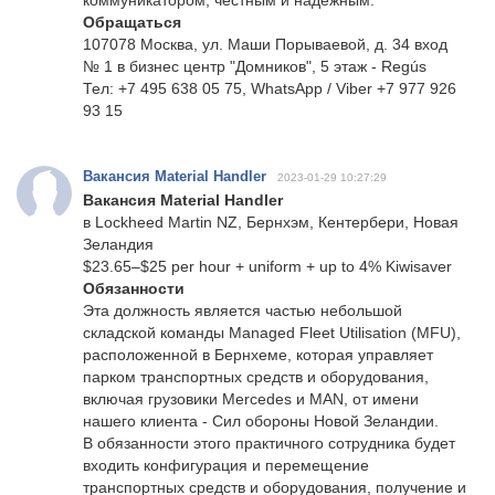
коммуникатором, честным и надежным.
Обращаться
107078 Москва, ул. Маши Порываевой, д. 34 вход
№ 1 в бизнес центр "Домников", 5 этаж - Regús
Тел: +7 495 638 05 75, WhatsApp / Viber +7 977 926
93 15
Вакансия Material Handler
2023-01-29 10:27:29
Вакансия Material Handler
в Lockheed Martin NZ, Бернхэм, Кентербери, Новая
Зеландия
$23.65–$25 per hour + uniform + up to 4% Kiwisaver
Обязанности
Эта должность является частью небольшой
складской команды Managed Fleet Utilisation (MFU),
расположенной в Бернхеме, которая управляет
парком транспортных средств и оборудования,
включая грузовики Mercedes и MAN, от имени
нашего клиента - Сил обороны Новой Зеландии.
В обязанности этого практичного сотрудника будет
входить конфигурация и перемещение
транспортных средств и оборудования, получение и