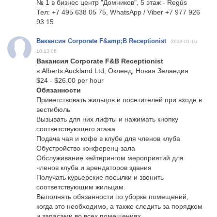
№ 1 в бизнес центр "Домников", 5 этаж - Regús
Тел: +7 495 638 05 75, WhatsApp / Viber +7 977 926
93 15
Вакансия Corporate F&amp;B Receptionist
2023-01-16
10:13:06
Вакансия Corporate F&B Receptionist
в Alberts Auckland Ltd, Окленд, Новая Зеландия
$24 - $26.00 per hour
Обязанности
Приветствовать жильцов и посетителей при входе в
вестибюль
Вызывать для них лифты и нажимать кнопку
соответствующего этажа
Подача чая и кофе в клубе для членов клуба
Обустройство конференц-зала
Обслуживание кейтерингом мероприятий для
членов клуба и арендаторов здания
Получать курьерские посылки и звонить
соответствующим жильцам.
Выполнять обязанности по уборке помещений,
когда это необходимо, а также следить за порядком
и запасами во всех помещениях.