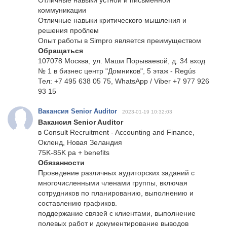
Отличные навыки устной и письменной
коммуникации
Отличные навыки критического мышления и
решения проблем
Опыт работы в Simpro является преимуществом
Обращаться
107078 Москва, ул. Маши Порываевой, д. 34 вход
№ 1 в бизнес центр "Домников", 5 этаж - Regús
Тел: +7 495 638 05 75, WhatsApp / Viber +7 977 926
93 15
Вакансия Senior Auditor
2023-01-19 10:32:03
Вакансия Senior Auditor
в Consult Recruitment - Accounting and Finance,
Окленд, Новая Зеландия
75K-85K pa + benefits
Обязанности
Проведение различных аудиторских заданий с
многочисленными членами группы, включая
сотрудников по планированию, выполнению и
составлению графиков.
поддержание связей с клиентами, выполнение
полевых работ и документирование выводов