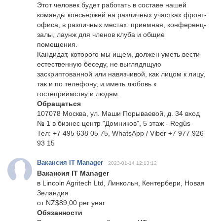
Этот человек будет работать в составе нашей
команды консьержей на различных участках фронт-
офиса, в различных местах: приемная, конференц-
залы, лаунж для членов клуба и общие
помещения.
Кандидат, которого мы ищем, должен уметь вести
естественную беседу, не выглядящую
заскриптованной или навязчивой, как лицом к лицу,
так и по телефону, и иметь любовь к
гостеприимству и людям.
Обращаться
107078 Москва, ул. Маши Порываевой, д. 34 вход
№ 1 в бизнес центр "Домников", 5 этаж - Regús
Тел: +7 495 638 05 75, WhatsApp / Viber +7 977 926
93 15
Вакансия IT Manager
2023-01-14 12:13:12
Вакансия IT Manager
в Lincoln Agritech Ltd, Линкольн, Кентербери, Новая
Зеландия
от NZ$89,00 per year
Обязанности