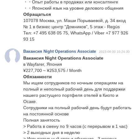
・・Опыт работы в продажах или консалтинге
・・Японский язык на уровне делового общения
Обращаться
107078 Москва, ул. Маши Порываевой, д. 34 вход
№ 1 в бизнес центр "Домников", 5 этаж - Regús
Тел: +7 495 638 05 75, WhatsApp / Viber +7 977 926
93 15
Вакансия Night Operations Associate
2023-06-30 10:24:30
Вакансия Night Operations Associate
в Wayfarer, Япония
¥227,700 ~ ¥253,575 / Month
Обязанности
Мы ищем сотрудников по ночным операциям на
полный и неполный рабочий день для поддержки
нашего растущего портфеля отелей в Киото и
Осаке.
Сотрудники на полный рабочий день будут работать
на постоянной основе
Полная занятость
> Работа в смену по 9 часов (с перерывом в 1 час)
> 2 выходных дня в неделю
> Испытательный срок и обучение - 3 месяца.