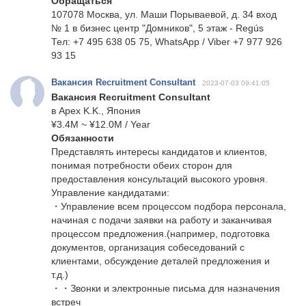
Обращаться
107078 Москва, ул. Маши Порываевой, д. 34 вход
№ 1 в бизнес центр "Домников", 5 этаж - Regús
Тел: +7 495 638 05 75, WhatsApp / Viber +7 977 926
93 15
Вакансия Recruitment Consultant
2023-07-03 09:41:05
Вакансия Recruitment Consultant
в Apex K.K., Япония
¥3.4M ~ ¥12.0M / Year
Обязанности
Представлять интересы кандидатов и клиентов,
понимая потребности обеих сторон для
предоставления консультаций высокого уровня.
Управление кандидатами:
・Управление всем процессом подбора персонала,
начиная с подачи заявки на работу и заканчивая
процессом предложения.(например, подготовка
документов, организация собеседований с
клиентами, обсуждение деталей предложения и
т.д.)
・・Звонки и электронные письма для назначения
встреч