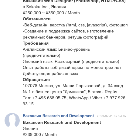
Вакансия Web Designer (Photoshop, HTML+CSS)
в Sokoku Inc., Япония
¥250,000 ~ ¥350,000 / Month
Обязанности
-Веб-дизайн, верстка (html, css, javascript), фотошоп
-Создание и поддержка сайтов, изготовление
рекламных баннеров, ретушь фотографий.
Требования
Английский язык: Бизнес-уровень
(предпочтительно)
Японский язык: Разговорный (предпочтительно)
Опыт работы веб-дизайнером не менее трех лет
Действующая рабочая виза
Обращаться
107078 Москва, ул. Маши Порываевой, д. 34 вход
№ 1 в бизнес центр "Домников", 5 этаж - Regús
Тел: +7 495 638 05 75, WhatsApp / Viber +7 977 926
93 15
Вакансия Research and Development
2023-07-11 09:54:07
Вакансия Research and Development
Япония
¥239,000 / Month