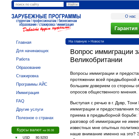
О нас
Гарантия 
На главную
>
Новости
Главная
Вопрос иммиграции з
Для начинающих
Великобритании
Работа
Образование
Вопросы иммиграции и предоста
Стажировка
протяжении всей предвыборной к
Программы АЙС
большим доверием со стороны об
опросов общественного мнения.
Иммиграция
FAQ
Выступая с речью в г. Дувр, Тон
иммиграции и предоставления по
Другие услуги
приема в предвыборной борьбе: 
Полезное о странах
разговор об иммиграции не имее
известных мне опытных политико
Курсы валют
на 06.08
наше внимание именно на это? Э
▼
USD
80.9293