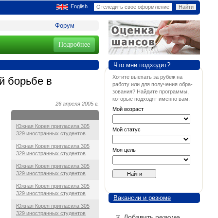
English
Форум
Подробнее
Что мне подходит?
Хотите выехать за рубеж на
й борьбе в
работу или для получения обра-
зования? Найдите программы,
которые подходят именно вам.
26 апреля 2005 г.
Мой возраст
Южная Корея пригласила 305
Мой статус
329 иностранных студентов
Южная Корея пригласила 305
Моя цель
329 иностранных студентов
Южная Корея пригласила 305
329 иностранных студентов
Южная Корея пригласила 305
329 иностранных студентов
Вакансии и резюме
Южная Корея пригласила 305
329 иностранных студентов
Добавить резюме