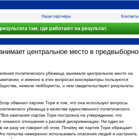
Наши партнёры
Контакты
результата там, где работают на результат.
анимает центральное место в предвыборно
вления политического убежища занимали центральное место на
ампании, и именно в этих вопросах консерваторы пользуются
щества, нежели лейбористы, о чем свидетельствуют результаты
и Блэр обвинил партию Тори в том, что она использует вопросы
литического убежища в качестве единственного политического
"Вся кампания партии Тори построена на утверждении, что
т никакого отношения к расовой дискриминации. Ни один из
в ни разу не говорил об этом. Почему же партия Тори обращает
то попытка намеренно использовать опасения людей и настроить