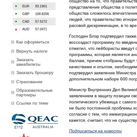
общество на то, что правительст
▼
EUR
93.1901
представление общества о полити
общества сложилось впечатление
▼
GBP
108.8256
людей, что правительство игнорир
▼
CAD
57.5272
расовой дискриминации, в то врем
▲
AUD
57.0471
Господин Блэр подтвердил также
Как оформиться
воссоздаст программу по введен
отметил, что лейбористы введу
Вернуть налоги
программы, которая является ан
Заказать
баллам, причем отобраны будут
авиабилеты
качествами и опытом, необходим
Заказать брошюру
подтвердил заявление Министра 
дополнительном наборе 600 погр
Страхование
Министр Внутренних Дел Великоб
Образовательные
партнеры
заявлением в защиту позиции св
политического убежища с самого
Ссылки по теме
не было постоянной проблемы из
согласие с тем, что иммиграцио
кажется, считает, что не сущест
Подписаться на новости