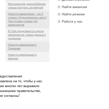
Мексиканские дальнобойщики
Найти вакансии
спешат выучить английский
Найти резюме
Новости иммиграции - топ 3
страны | Куда переехать жить?
Работа у нас
Три лучшие страны для
иммигрантов
В США продолжается приток
иммигрантов: новые данные и
тенденции
Новости иммиграции в
Германию
Новости иммиграции в
Швецию
редоставления
авлена на то, чтобы у нас
нии многих лет выражало
 нынешнее правительство,
не согласны".