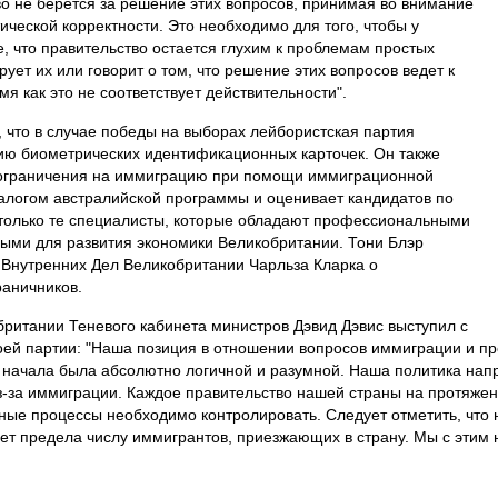
во не берется за решение этих вопросов, принимая во внимание
ческой корректности. Это необходимо для того, чтобы у
, что правительство остается глухим к проблемам простых
ует их или говорит о том, что решение этих вопросов ведет к
я как это не соответствует действительности".
, что в случае победы на выборах лейбористская партия
ию биометрических идентификационных карточек. Он также
т ограничения на иммиграцию при помощи иммиграционной
алогом австралийской программы и оценивает кандидатов по
 только те специалисты, которые обладают профессиональными
ыми для развития экономики Великобритании. Тони Блэр
Внутренних Дел Великобритании Чарльза Кларка о
аничников.
ритании Теневого кабинета министров Дэвид Дэвис выступил с
оей партии: "Наша позиция в отношении вопросов иммиграции и п
 начала была абсолютно логичной и разумной. Наша политика напр
-за иммиграции. Каждое правительство нашей страны на протяже
нные процессы необходимо контролировать. Следует отметить, что
вует предела числу иммигрантов, приезжающих в страну. Мы с этим 