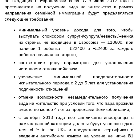
не входящих в
Европейский союз. С 9 июля 2012 года к
претендентам на получение вида на жительство в рамках
направления семейной иммиграции будут предъявляться
следующие требования:
минимальный уровень дохода для того, чтобы
выступать спонсором супруги/супруга/невесты/жениха
из страны, не входящей в Евросоюз — £18600, при
наличии 1 ребенка — £22400 и +£2400 за каждого
ребенка начиная со второго;
соответствие ряду параметров для установления
истинности отношений/связи;
увеличение минимальной продолжительности
испытательного периода с 2 до 5 лет для установления
подлинности отношений;
отмена возможности незамедлительного получения
вида на жительство при условии того, что пара прожила
вместе не менее 4 лет за пределами Великобритании;
с октября 2013 года все аппликанты-иностранцы в
рамках данной категории должны будут успешно сдать
тест «Life in the UK» и предоставить сертификат о
владении английским языком на уровне не ниже B1