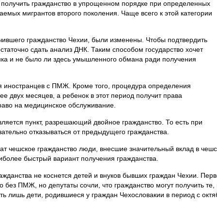
 получить гражданство в упрощенном порядке при определенных
ваемых мигрантов второго поколения. Чаще всего к этой категории
учившего гражданство Чехии, были изменены. Чтобы подтвердить
остаточно сдать анализ ДНК. Таким способом государство хочет
енка и не было ли здесь умышленного обмана ради получения
ся иностранцев с ПМЖ. Кроме того, процедура определения
ее двух месяцев, а ребенок в этот период получит права
раво на медицинское обслуживание.
вляется пункт, разрешающий двойное гражданство. То есть при
зательно отказываться от предыдущего гражданства.
т чешское гражданство люди, внесшие значительный вклад в чешск
иболее быстрый вариант получения гражданства.
жданства не коснется детей и внуков бывших граждан Чехии. Пер
 без ПМЖ, но депутаты сочли, что гражданство могут получить те, 
ть лишь дети, родившиеся у граждан Чехословакии в период с октя