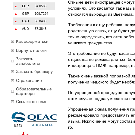
Отныне дети иностранцев смогут
▲
EUR
94.0585
условиях. Это касается так назы
▲
GBP
109.7294
относятся выходцы из Вьетнама.
▲
CAD
58.0406
Требования к отцу ребенка, пол
▲
AUD
57.3843
родственную связь, отцу будет д
точно определить, кто отец реб
Как оформиться
чешского гражданства.
Вернуть налоги
Это требование не будут касать
Заказать
отцовства не должна длиться бол
авиабилеты
иностранца с ПМЖ, например, п
Заказать брошюру
Также очень важной поправкой я
Страхование
получении чешского будет необя
Образовательные
По упрощенной процедуре получа
партнеры
этом случае подразумевается на
Ссылки по теме
Упрощенная схема получения гра
рекомендовало предоставлять его
языка. Исключение могут состави
го.