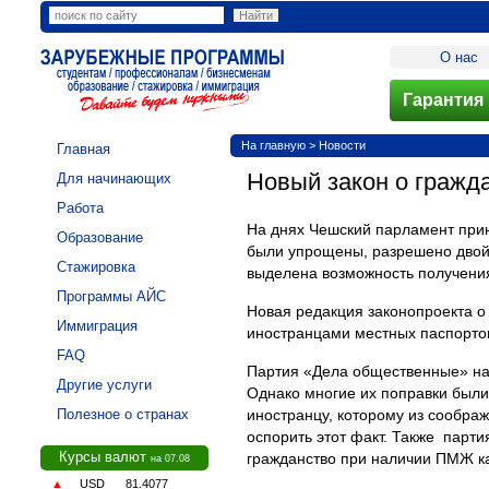
О нас
Гарантия 
На главную
>
Новости
Главная
Новый закон о гражд
Для начинающих
Работа
На днях Чешский парламент прин
Образование
были упрощены, разрешено двойно
Стажировка
выделена возможность получения
Программы АЙС
Новая редакция законопроекта о
Иммиграция
иностранцами местных паспортов
FAQ
Партия «Дела общественные» на
Другие услуги
Однако многие их поправки были
Полезное о странах
иностранцу, которому из сообра
оспорить этот факт. Также
парти
Курсы валют
гражданство при наличии ПМЖ как
на 07.08
▲
USD
81.4077