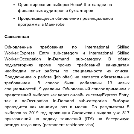
Ориентирование выборок Новой Шотландии на
финансовых аудиторов и бухгалтеров.
Продолжающееся обновление провинциальной
программы в Манитобе
Саскачеван
Обновленные требования по International Skilled
Worker:Express Entry sub-category и International Skilled
Worker:Occupation In-Demand sub-category. В обеих
подкатегориях кроме прочих требований кандидатам
необходим опыт работы по специальности из списка.
Предложение о работе (job offer) не является обязательным
требованием. В список были добавлены 13 новых
специальностей, 9 удалены. Обновленный список применим к
предстоящей выборке как через онлайн системуExpress Entry,
так и поOccupation In-Demand sub-categories. Выборка
проводится как минимум раз в месяц. По результатам 5
выборок за 2019 год провинция Саскачеван выдала уже 817
приглашений на подачу заявлений (ITA) на бессрочную
резидентскую визу (permanent residence visa).