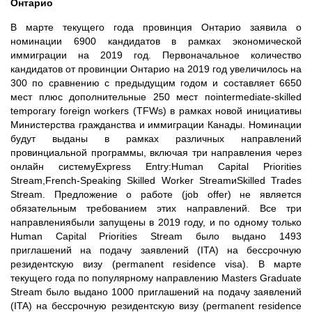
Онтарио
В марте текущего года провинция Онтарио заявила о
номинации 6900 кандидатов в рамках экономической
иммиграции на 2019 год. Первоначальное количество
кандидатов от провинции Онтарио на 2019 год увеличилось на
300 по сравнению с предыдущим годом и составляет 6650
мест плюс дополнительные 250 мест поintermediate-skilled
temporary foreign workers (TFWs) в рамках новой инициативы
Министерства гражданства и иммиграции Канады. Номинации
будут выданы в рамках различных направлений
провинциальной программы, включая три направления через
онлайн системуExpress Entry:Human Capital Priorities
Stream,French-Speaking Skilled Worker StreamиSkilled Trades
Stream. Предложение о работе (job offer) не является
обязательным требованием этих направлений. Все три
направлениябыли запущены в 2019 году, и по одному только
Human Capital Priorities Stream было выдано 1493
приглашений на подачу заявлений (ITA) на бессрочную
резидентскую визу (permanent residence visa). В марте
текущего года по популярному направлению Masters Graduate
Stream было выдано 1000 приглашений на подачу заявлений
(ITA) на бессрочную резидентскую визу (permanent residence