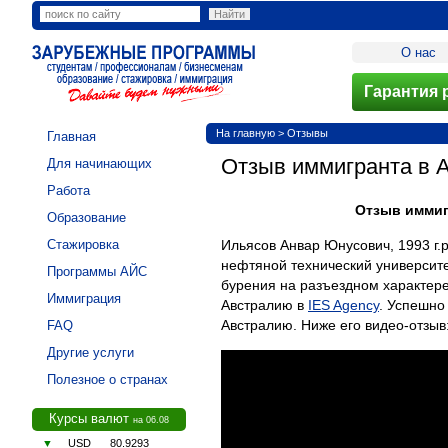
О нас
Гарантия р
На главную
>
Отзывы
Главная
Отзыв иммигранта в А
Для начинающих
Работа
Отзыв иммигр
Образование
Стажировка
Ильясов Анвар Юнусович, 1993 г.
нефтяной технический университ
Программы АЙС
бурения на разъездном характер
Иммиграция
Австралию в
IES Agency
. Успешно
Австралию. Ниже его видео-отзыв
FAQ
Другие услуги
Полезное о странах
Курсы валют
на 06.08
▼
USD
80.9293