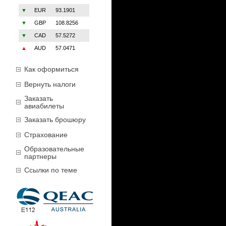
▼
EUR
93.1901
▼
GBP
108.8256
▼
CAD
57.5272
▲
AUD
57.0471
Как оформиться
Вернуть налоги
Заказать
авиабилеты
Заказать брошюру
Страхование
Образовательные
партнеры
Ссылки по теме