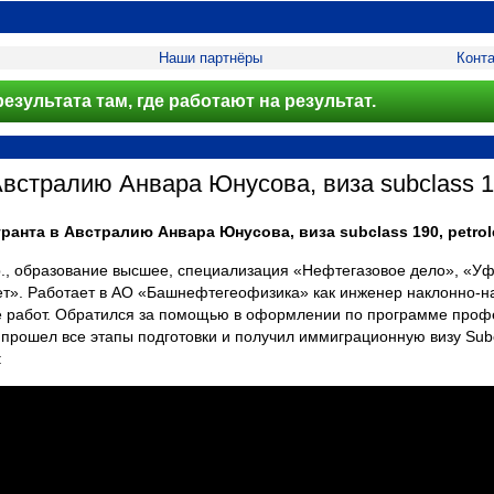
Наши партнёры
Конт
езультата там, где работают на результат.
встралию Анвара Юнусова, виза subclass 19
анта в Австралию Анвара Юнусова, виза subclass 190, petrol
р., образование высшее, специализация «Нефтегазовое дело», «У
ет». Работает в АО «Башнефтегеофизика» как инженер наклонно-н
е работ. Обратился за помощью в оформлении по программе проф
 прошел все этапы подготовки и получил иммиграционную визу Subcl
: