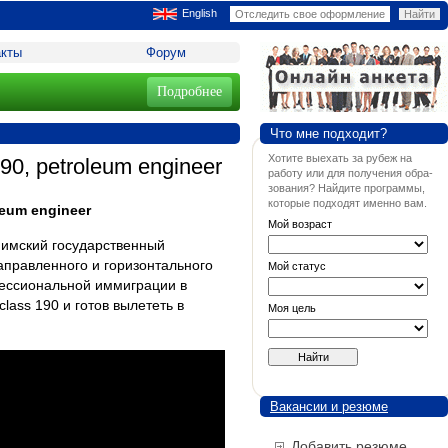
English
акты
Форум
Подробнее
Что мне подходит?
Хотите выехать за рубеж на
0, petroleum engineer
работу или для получения обра-
зования? Найдите программы,
которые подходят именно вам.
eum engineer
Мой возраст
фимский государственный
аправленного и горизонтального
Мой статус
ессиональной иммиграции в
ass 190 и готов вылететь в
Моя цель
Вакансии и резюме
Добавить резюме