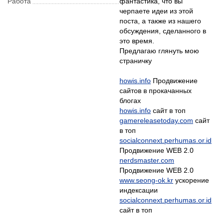
Рабoта
фантастика, что вы
черпаете идеи из этой
поста, а также из нашего
обсуждения, сделанного в
это время.
Предлагаю глянуть мою
страничку
howis.info
Продвижение
сайтов в прокачанных
howis.info
gamereleasetoday.com
сайт
socialconnext.perhumas.or.id
nerdsmaster.com
www.seong-ok.kr
ускорение
socialconnext.perhumas.or.id
сайт в топ