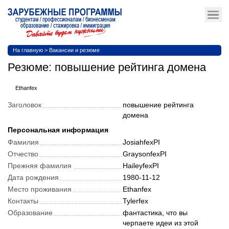
На главную
>
Вакансии и резюме
Резюме: повышение рейтинга домена
Ethanfex
Заголовок
повышение рейтинга
домена
Персональная информация
Фамилия
JosiahfexPI
Отчество
GraysonfexPI
Прежняя фамилия
HaileyfexPI
Дата рождения
1980-11-12
Место проживания
Ethanfex
Контакты
Tylerfex
Образование
фантастика, что вы
черпаете идеи из этой