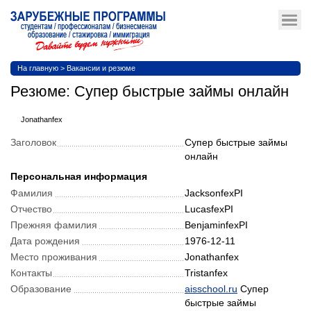
На главную
>
Вакансии и резюме
Резюме: Супер быстрые займы онлайн
Jonathanfex
Заголовок
Супер быстрые займы
онлайн
Персональная информация
Фамилия
JacksonfexPI
Отчество
LucasfexPI
Прежняя фамилия
BenjaminfexPI
Дата рождения
1976-12-11
Место проживания
Jonathanfex
Контакты
Tristanfex
Образование
aisschool.ru
Супер
быстрые займы