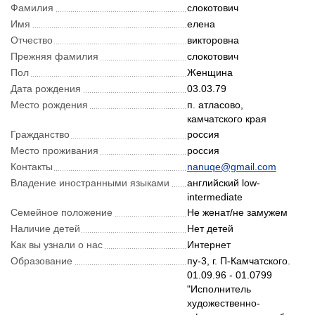
Фамилия
слокотович
Имя
елена
Отчество
викторовна
Прежняя фамилия
слокотович
Пол
Женщина
Дата рождения
03.03.79
Место рождения
п. атласово,
камчатского края
Гражданство
россия
Место проживания
россия
Контакты
nanuqe@gmail.com
Владение иностранными языками
английский low-
intermediate
Семейное положение
Не женат/не замужем
Наличие детей
Нет детей
Как вы узнали о нас
Интернет
Образование
пу-3, г. П-Камчатского.
01.09.96 - 01.0799
"Исполнитель
художественно-