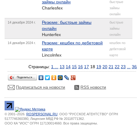
займы онлайн
быстрые
Charlesfex
займы
онлайн
Резюме: быстрые займы
14 декабря 2024 г.
быстрые
онлайн
займы
Hunterfex
онлайн
Резюме: кешбек по дебетовой
14 декабря 2024 г.
кешбек по
карте
дебетовой
Lincolnfex
карте
Страницы:
1
...
13
14
15
16
17
18
19
20
21
22
23
...
36
Поделиться…
Подписаться на новости
RSS новости
© 2001–2026.
ROSPERSONAL.RU
. ООО "РУССКОЕ АГЕНТСТВО" ОГРН
5177746360380, Лицензия МВД РФ № 20118771362.
ООО КА "ИОС" ОГРН 117130014660. Все права защищены.