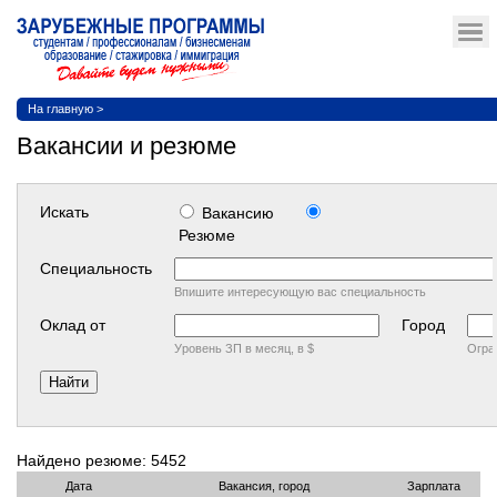
На главную
>
Вакансии и резюме
Искать
Вакансию
Резюме
Cпециальность
Впишите интересующую вас специальность
Оклад от
Город
Уровень ЗП в месяц, в $
Огра
Найдено резюме: 5452
Дата
Вакансия, город
Зарплата