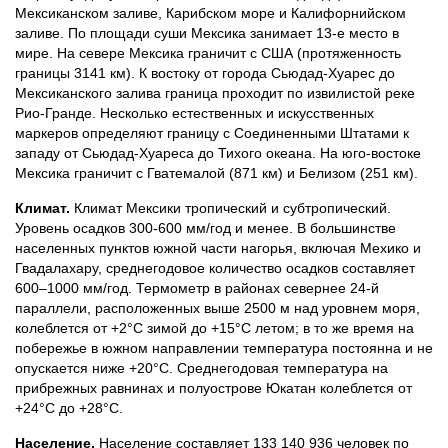
Мексиканском заливе, Карибском море и Калифорнийском
заливе. По площади суши Мексика занимает 13-е место в
мире. На севере Мексика граничит с США (протяженность
границы 3141 км). К востоку от города Сьюдад-Хуарес до
Мексиканского залива граница проходит по извилистой реке
Рио-Гранде. Несколько естественных и искусственных
маркеров определяют границу с Соединенными Штатами к
западу от Сьюдад-Хуареса до Тихого океана. На юго-востоке
Мексика граничит с Гватемалой (871 км) и Белизом (251 км).
Климат.
Климат Мексики тропический и субтропический.
Уровень осадков 300-600 мм/год и менее. В большинстве
населенных пунктов южной части нагорья, включая Мехико и
Гвадалахару, среднегодовое количество осадков составляет
600–1000 мм/год. Термометр в районах севернее 24-й
параллели, расположенных выше 2500 м над уровнем моря,
колеблется от +2°С зимой до +15°С летом; в то же время на
побережье в южном направлении температура постоянна и не
опускается ниже +20°С. Среднегодовая температура на
прибрежных равнинах и полуострове Юкатан колеблется от
+24°С до +28°С.
Население.
Население составляет 133 140 936 человек по