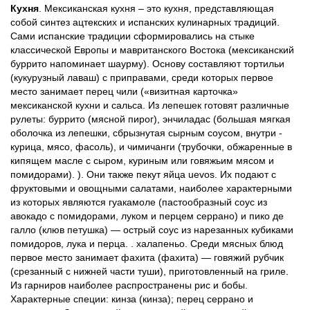
Кухня
. Мексиканская кухня – это кухня, представляющая
собой синтез ацтекских и испанских кулинарных традиций.
Сами испанские традиции сформировались на стыке
классической Европы и мавританского Востока (мексиканский
буррито напоминает шаурму). Основу составляют тортильи
(кукурузный лаваш) с приправами, среди которых первое
место занимает перец чили («визитная карточка»
мексиканской кухни и сальса. Из лепешек готовят различные
рулеты: буррито (мясной пирог), энчиладас (большая мягкая
оболочка из лепешки, сбрызнутая сырным соусом, внутри -
курица, мясо, фасоль), и чимичанги (трубочки, обжаренные в
кипящем масле с сыром, куриным или говяжьим мясом и
помидорами). ). Они также пекут яйца uevos. Их подают с
фруктовыми и овощными салатами, наиболее характерными
из которых являются гуакамоле (пастообразный соус из
авокадо с помидорами, луком и перцем серрано) и пико де
галло (клюв петушка) — острый соус из нарезанных кубиками
помидоров, лука и перца. . халапеньо. Среди мясных блюд
первое место занимает фахита (фахита) — говяжий рубчик
(срезанный с нижней части туши), приготовленный на гриле.
Из гарниров наиболее распространены рис и бобы.
Характерные специи: кинза (кинза); перец серрано и