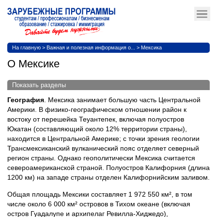
На главную
>
Важная и полезная информация о...
>
Мексика
О Мексике
Показать разделы
География
. Мексика занимает большую часть Центральной
Америки. В физико-географическом отношении район к
востоку от перешейка Теуантепек, включая полуостров
Юкатан (составляющий около 12% территории страны),
находится в Центральной Америке; с точки зрения геологии
Трансмексиканский вулканический пояс отделяет северный
регион страны. Однако геополитически Мексика считается
североамериканской страной. Полуостров Калифорния (длина
1200 км) на западе страны отделен Калифорнийским заливом.
Общая площадь Мексики составляет 1 972 550 км², в том
числе около 6 000 км² островов в Тихом океане (включая
остров Гуадалупе и архипелаг Ревилла-Хиджедо),