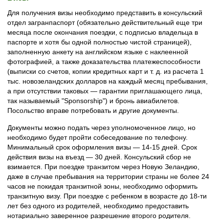
Для получения визы необходимо представить в консульский
отдел загранпаспорт (обязательно действительный еще три
месяца после окончания поездки, с подписью владельца в
паспорте и хотя бы одной полностью чистой страницей),
заполненную анкету на английском языке с наклеенной
фотографией, а также доказательства платежеспособности
(выписки со счетов, копии кредитных карт и т. д. из расчета 1
тыс. новозеландских долларов на каждый месяц пребывания,
а при отсутствии таковых — гарантии приглашающего лица,
так называемый "Sponsorship") и бронь авиабилетов.
Посольство вправе потребовать и другие документы.
Документы можно подать через уполномоченное лицо, но
необходимо будет пройти собеседование по телефону.
Минимальный срок оформления визы — 14-15 дней. Срок
действия визы на въезд — 30 дней. Консульский сбор не
взимается. При поездке транзитом через Новую Зеландию,
даже в случае пребывания на территории страны не более 24
часов не покидая транзитной зоны, необходимо оформить
транзитную визу. При поездке с ребенком в возрасте до 18-ти
лет без одного из родителей, необходимо предоставить
нотариально заверенное разрешение второго родителя.