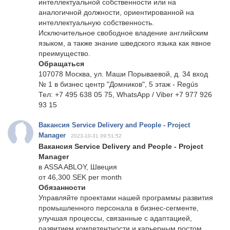
интеллектуальной собственности или на
аналогичной должности, ориентированной на
интеллектуальную собственность.
Исключительное свободное владение английским
языком, а также знание шведского языка как явное
преимущество.
Обращаться
107078 Москва, ул. Маши Порываевой, д. 34 вход
№ 1 в бизнес центр "Домников", 5 этаж - Regús
Тел: +7 495 638 05 75, WhatsApp / Viber +7 977 926
93 15
Вакансия Service Delivery and People - Project
Manager
2023-10-31 09:51:52
Вакансия Service Delivery and People - Project
Manager
в ASSA ABLOY, Швеция
от 46,300 SEK per month
Обязанности
Управляйте проектами нашей программы развития
промышленного персонала в бизнес-сегменте,
улучшая процессы, связанные с адаптацией,
развитием компетентности и карьерным ростом