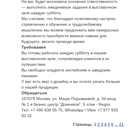
На вас будет возложена основная ответственность
— выполнять ежедневные задания в выставочном
зале каждую субботу.
Мы считаем, что благодаря позитивному настрою,
стремлению к обучению и трудолюбивому
мышлению мы можем предложить вам прекрасную
возможность приобрести важные навыки для
будущего, весело проводя время.
Требования
Вы готовы работать каждую субботу в нашем
выставочном зале, сопровождая клиентов в их
путешествии.
Вы свободно владеете английским и шведским
языками
У вас есть вкус к дизайну и вы хотите узнать больше
о нашей продукции.
Обращаться
107078 Москва, ул. Маши Порываевой, д. 34 вход
№ 1 в бизнес центр "Домников", 5 этаж - Regús
Тел: +7 495 638 05 75, WhatsApp / Viber +7 977 926
93 15
Страницы: 1
2
3
4
5
6
...
21