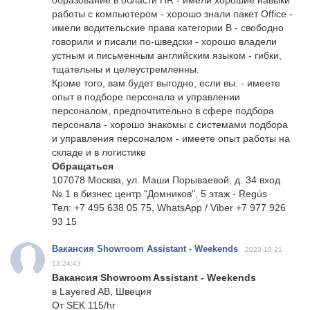
образование в области HR - имели хорошие навыки
работы с компьютером - хорошо знали пакет Office -
имели водительские права категории B - свободно
говорили и писали по-шведски - хорошо владели
устным и письменным английским языком - гибки,
тщательны и целеустремленны.
Кроме того, вам будет выгодно, если вы: - имеете
опыт в подборе персонала и управлении
персоналом, предпочтительно в сфере подбора
персонала - хорошо знакомы с системами подбора
и управления персоналом - имеете опыт работы на
складе и в логистике
Обращаться
107078 Москва, ул. Маши Порываевой, д. 34 вход
№ 1 в бизнес центр "Домников", 5 этаж - Regús
Тел: +7 495 638 05 75, WhatsApp / Viber +7 977 926
93 15
Вакансия Showroom Assistant - Weekends
2023-10-21
13:24:43
Вакансия Showroom Assistant - Weekends
в Layered AB, Швеция
От SEK 115/hr