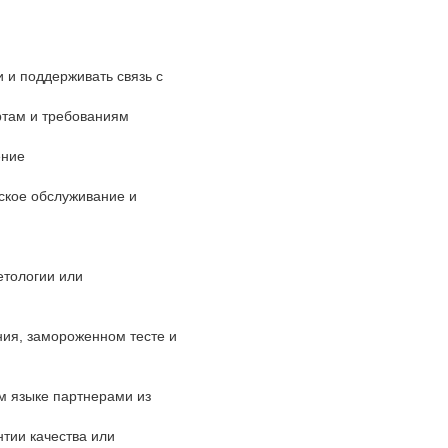
 и поддерживать связь с
артам и требованиям
ение
ское обслуживание и
етологии или
ния, замороженном тесте и
м языке партнерами из
тии качества или