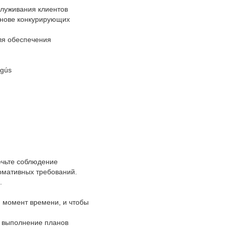
служивания клиентов
снове конкурирующих
ля обеспечения
egús
ечьте соблюдение
рмативных требований.
.
й момент времени, и чтобы
е выполнение планов