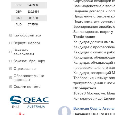
Сортировка входящей ко
EUR
94.8366
Взаимодействие с японс
Ведение договора и со
GBP
110.6454
Продление страховки к
CAD
58.6150
Подготовка внутренних
AUD
57.7548
Бронирование авиабиле
Запланировать встречу
Как оформиться
Требования
Кандидат должен иметь
Вернуть налоги
Кандидат с профессион
Заказать
Кандидат с опытом рабо
авиабилеты
Кандидаты, обладающие
Заказать брошюру
Кандидат, обладающий 
профессионального вза
Страхование
Кандидат, владеющий Micr
Образовательные
Требования к языку: гов
партнеры
требует общения с носи
Ссылки по теме
Обращаться
107078 Москва, ул. Маш
Контактное лицо: Евгени
Вакансия Quality Assura
Вакансия Quality Assu