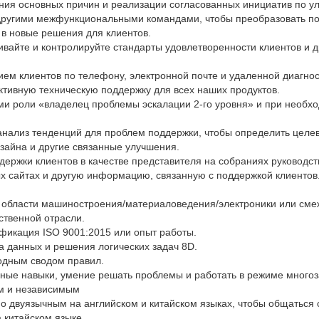
ния основных причин и реализации согласованных инициатив по у
 другими межфункциональными командами, чтобы преобразовать по
 в новые решения для клиентов.
ивайте и контролируйте стандарты удовлетворенности клиентов и д
ем клиентов по телефону, электронной почте и удаленной диагнос
тивную техническую поддержку для всех наших продуктов.
и роли «владелец проблемы эскалации 2-го уровня» и при необх
нализ тенденций для проблем поддержки, чтобы определить целе
зайна и другие связанные улучшения.
держки клиентов в качестве представителя на собраниях руководст
х сайтах и другую информацию, связанную с поддержкой клиентов
 области машиностроения/материаловедения/электроники или смеж
ственной отрасли.
фикация ISO 9001:2015 или опыт работы.
 данных и решения логических задач 8D.
одным сводом правил.
ные навыки, умение решать проблемы и работать в режиме много
м и независимым
о двуязычным на английском и китайском языках, чтобы общаться
 китайском языке.