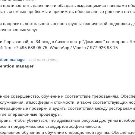
ии противостоять давлению и обладать выдающимися навыками об
вать сложные проблемы и принимать обоснованные решения на о
и направить деятельность членов группы технической поддержки д
ачественных услуг
и Порываевой, д. 34 вход в бизнес центр "Домников" со стороны R
й Тел: +7 495 638 05 75, WhatsApp / Viber +7 977 926 93 15
ation manager
2022-03-15 11:59:32
peration manager
нное совершенство, обучение и соответствие требованиям. Обесп
бслуживания, атмосферы и стоимости, а также соответствующих но
операционные проверки и аудиты соответствия между ресторанами
угие операционные процедуры.
ораны, чтобы убедиться, что адекватные ресурсы доступны в любо
ись и придерживались стандартов эффективности.
ежедневное обучение и обучение операционной группы. Обеспечьт