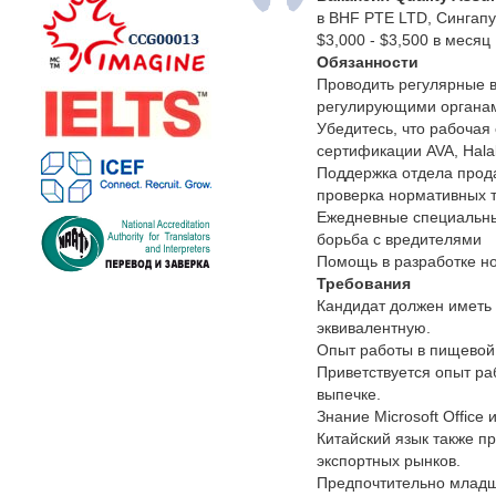
в BHF PTE LTD, Сингап
$3,000 - $3,500 в месяц
Обязанности
Проводить регулярные в
регулирующими органам
Убедитесь, что рабочая
сертификации AVA, Hala
Поддержка отдела прода
проверка нормативных 
Ежедневные специальны
борьба с вредителями
Помощь в разработке но
Требования
Кандидат должен иметь 
эквивалентную.
Опыт работы в пищевой 
Приветствуется опыт ра
выпечке.
Знание Microsoft Office
Китайский язык также п
экспортных рынков.
Предпочтительно младши