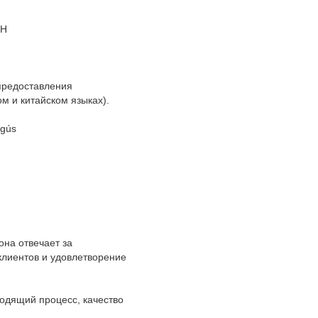
PH
 предоставления
м и китайском языках).
egús
она отвечает за
клиентов и удовлетворение
ходящий процесс, качество