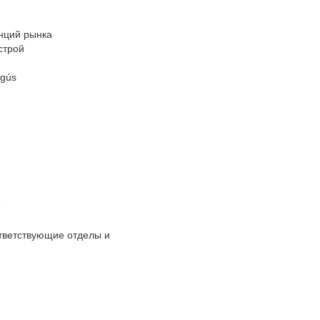
енций рынка
строй
egús
тветствующие отделы и