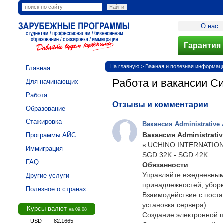
О нас
Гарантия 
На главную
>
Важная и полезная информация
Главная
Работа и вакансии С
Для начинающих
Работа
Отзывы и комментарии
Образование
Стажировка
Вакансия Administrative 
Вакансия Administrativ
Программы АЙС
в UCHINO INTERNATION
Иммиграция
SGD 32K - SGD 42K
FAQ
Обязанности
Управляйте ежедневным
Другие услуги
принадлежностей, уборк
Полезное о странах
Взаимодействие с поста
установка сервера).
Курсы валют
на 09.08
Создание электронной п
USD
82.1665