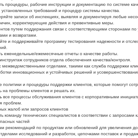
ть процедуры, рабочие инструкции и документацию по системе кач
установленных требований и процедур системы качества.
ряйте записи об инспекциях, выявляя и документируя любые несоо
ричин, корректирующие действия и превентивные меры.
ентов путем поддержания связи с соответствующими сторонами по
ами и возвратами.
йте и поддерживайте программу тестирования надежности и отсле
ний.
ть еженедельные/ежемесячные отчеты о качестве работы.
 инструктаж сотрудников отдела обеспечения качества/контроля.
с межведомственными отделами, такими как служба поддержки кли
аботки инновационных и устойчивых решений и усовершенствовани
е политики и процедуры поддержки клиентов, которые помогут сот
 на проблемы клиентов и решать их.
ть все процессы обслуживания клиентов с корпоративными инициа
я проблем.
ных жалоб или запросов клиентов
ть команду технических специалистов в соответствии с запросами 
апасных частей
ам рекомендаций по продуктам или обновлений для увеличения до
отделами исследований и разработок, цепочками поставок и прод