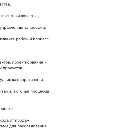
ества.
тветствия качества,
 управлению запросами,
живайте рабочий процесс
ентов, проектирование и
й продуктов.
рудникам оперативно и
тивами, включая процессы
клиента
хода от продаж
ажами для расследования