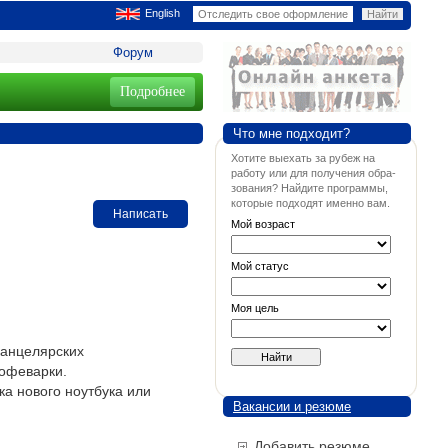
English
Форум
Подробнее
Что мне подходит?
Хотите выехать за рубеж на
работу или для получения обра-
зования? Найдите программы,
которые подходят именно вам.
Написать
Мой возраст
Мой статус
Моя цель
канцелярских
кофеварки.
а нового ноутбука или
Вакансии и резюме
Добавить резюме