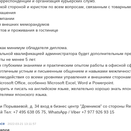
рреспонденции и организация курьерских служб.
кой стороной и юристом по всем вопросам, связанным с товарным
глашения
омпании
 и внешних меморандумов
тов и проживания в гостинице
 как минимум обладателя диплома.
альной квалификацией администратора будет дополнительным пр
ты не менее 5 лет.
 глубокими знаниями и практическим опытом работы в офисной с
отличным устным и письменным общением и навыками межличнос
имодействия со всеми уровнями управления и внешними сторонам
osoft Office, особенно Microsoft Excel, Word и Powerpoint.
орить и писать на английском языке, желательно хорошо знать япон
телями японского языка.
и Порываевой, д. 34 вход в бизнес центр "Домников" со стороны R
й Тел: +7 495 638 05 75, WhatsApp / Viber +7 977 926 93 15
nce
2022-03-21 13:11:57
rance