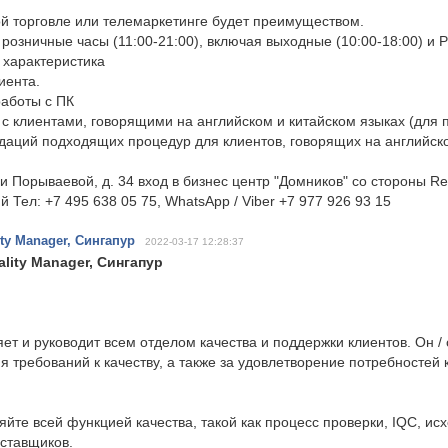
й торговле или телемаркетинге будет преимуществом.
 розничные часы (11:00-21:00), включая выходные (10:00-18:00) и 
 характеристика
иента.
работы с ПК
с клиентами, говорящими на английском и китайском языках (для
даций подходящих процедур для клиентов, говорящих на английско
и Порываевой, д. 34 вход в бизнес центр "Домников" со стороны R
й Тел: +7 495 638 05 75, WhatsApp / Viber +7 977 926 93 15
ty Manager, Сингапур
2022-03-17 12:28:37
lity Manager, Сингапур
ет и руководит всем отделом качества и поддержки клиентов. Он / 
 требований к качеству, а также за удовлетворение потребностей 
яйте всей функцией качества, такой как процесс проверки, IQC, ис
оставщиков.