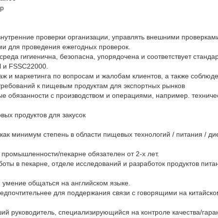
ур
нутренние проверки организации, управлять внешними проверками
и для проведения ежегодных проверок.
 среда гигиенична, безопасна, упорядочена и соответствует станд
l и FSSC22000.
ж и маркетинга по вопросам и жалобам клиентов, а также соблюд
требований к пищевым продуктам для экспортных рынков
е обязанности с производством и операциями, например. техниче
вых продуктов для закусок
как минимум степень в области пищевых технологий / питания / ди
промышленности/пекарне обязателен от 2-х лет.
боты в пекарне, отделе исследований и разработок продуктов пита
 и умение общаться на английском языке.
редпочтительнее для поддержания связи с говорящими на китайско
й руководитель, специализирующийся на контроле качества/гаран