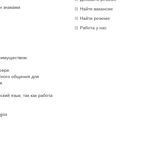
и знаками.
Найти вакансии
Найти резюме
Работа у нас
еимуществом.
фере.
тного общения для
и.
ский язык, так как работа
egús