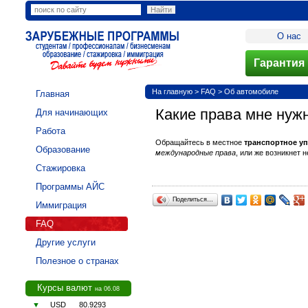
О нас
Гарантия 
На главную
>
FAQ
>
Об автомобиле
Главная
Какие права мне ну
Для начинающих
Работа
Обращайтесь в местное
транспортное у
Образование
международные права
, или же возникнет 
Стажировка
Программы АЙС
Поделиться…
Иммиграция
FAQ
Другие услуги
Полезное о странах
Курсы валют
на 06.08
▼
USD
80.9293