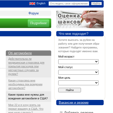
English
Форум
Подробнее
Что мне подходит?
Хотите выехать за рубеж на
работу или для получения обра-
зования? Найдите программы,
которые подходят именно вам.
Об автомобиле
Мой возраст
Действительна ли
медицинская страховка для
покрытия расходов при
Мой статус
несчастных случаях за
рулем?
Моя цель
Какая страховка мне
необходима при вождении
автомобиля?
Какие права мне нужны для
вождения автомобиля в CШA?
Вакансии и резюме
Мне 22 и я хочу взять на
прокат машину в CШA. Что
Добавить резюме
мне надо сделать?