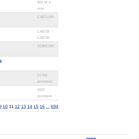
$69.5K a
year
CA$75,000
CA$72K -
CA$74K
NZ$85,000
в
53 500
долларов
3000
долларов
9
10
11
12
13
14
15
16
...
694