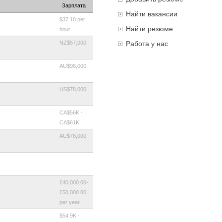
Зарплата
Найти вакансии
$37.10 per
Найти резюме
hour
NZ$57,000
Работа у нас
AU$98,000
US$78,000
CA$56K -
CA$61K
AU$78,000
£40,000.00-
£50,000.00
per year
$54.9K -