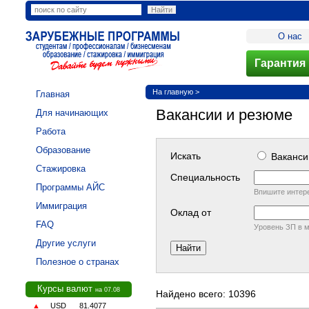
О нас
Гарантия 
На главную
>
Главная
Вакансии и резюме
Для начинающих
Работа
Образование
Искать
Вакан
Стажировка
Cпециальность
Программы АЙС
Впишите интер
Иммиграция
Оклад от
FAQ
Уровень ЗП в м
Другие услуги
Полезное о странах
Курсы валют
на 07.08
Найдено всего: 10396
▲
USD
81.4077