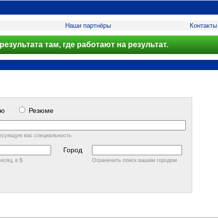
Наши партнёры
Контакты
результата там, где работают на результат.
сию
Резюме
есующую вас специальность
Город
есяц, в $
Ограничить поиск вашим городом