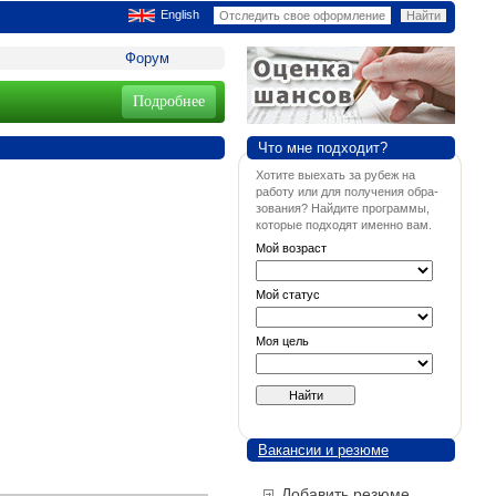
English
Форум
Подробнее
Что мне подходит?
Хотите выехать за рубеж на
работу или для получения обра-
зования? Найдите программы,
которые подходят именно вам.
Мой возраст
Мой статус
Моя цель
Вакансии и резюме
Добавить резюме