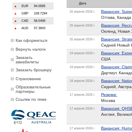
Дата
▲
EUR
94.0585
Вакансия: Suppo
20 апреля 2026 г.
▲
GBP
109.7294
Оттава, Канада
▲
CAD
58.0406
Вакансия: Recru
20 апреля 2026 г.
▲
AUD
57.3843
Окленд, Новая
Вакансия: Strate
20 апреля 2026 г.
Как оформиться
Сидней Новый 
Вернуть налоги
Вакансия: Exper
19 апреля 2026 г.
Заказать
США
авиабилеты
Вакансия: Claim
19 апреля 2026 г.
Заказать брошюру
Дартмут, Канад
Страхование
Вакансия: Natio
18 апреля 2026 г.
Сидней, Австра
Образовательные
партнеры
Резюме:
17 апреля 2026 г.
Ссылки по теме
Москва
Вакансия: QHS
17 апреля 2026 г.
Англия, Велико
Вакансия: Huma
17 апреля 2026 г.