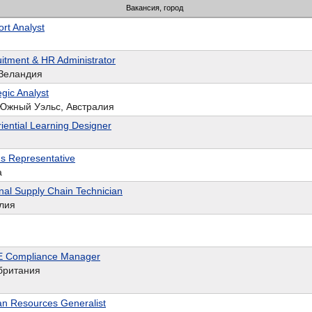
Вакансия, город
rt Analyst
itment & HR Administrator
 Зеландия
gic Analyst
Южный Уэльс, Австралия
iential Learning Designer
s Representative
а
nal Supply Chain Technician
лия
E Compliance Manager
британия
n Resources Generalist