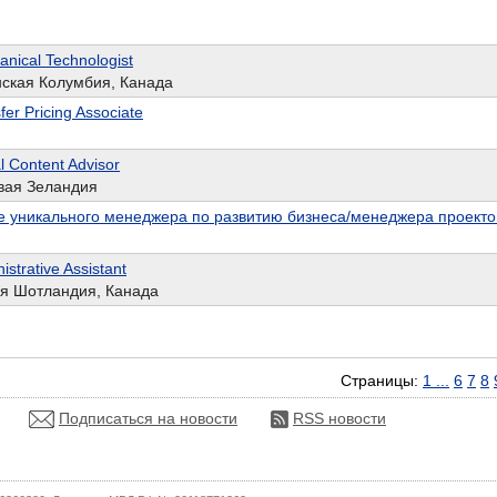
nical Technologist
нская Колумбия, Канада
er Pricing Associate
l Content Advisor
вая Зеландия
 уникального менеджера по развитию бизнеса/менеджера проекто
strative Assistant
ая Шотландия, Канада
Страницы:
1
...
6
7
8
Подписаться на новости
RSS новости