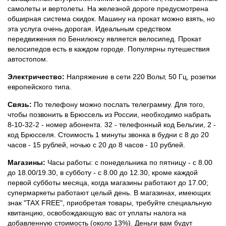
самолеты и вертолеты. На железной дороге предусмотрена
обширная система скидок. Машину на прокат можно взять, но
эта услуга очень дорогая. Идеальным средством
передвижения по Бенилюксу является велосипед. Прокат
велосипедов есть в каждом городе. Популярны путешествия
автостопом.
Электричество:
Напряжение в сети 220 Вольт, 50 Гц, розетки
европейского типа.
Связь:
По телефону можно послать телеграмму. Для того,
чтобы позвонить в Брюссель из России, необходимо набрать
8-10-32-2 - номер абонента. 32 - телефонный код Бельгии, 2 -
код Брюсселя. Стоимость 1 минуты звонка в будни с 8 до 20
часов - 15 рублей, ночью с 20 до 8 часов - 10 рублей.
Магазины:
Часы работы: с понедельника по пятницу - с 8.00
до 18.00/19.30, в субботу - с 8.00 до 12.30, кроме каждой
первой субботы месяца, когда магазины работают до 17.00;
супермаркеты работают целый день. В магазинах, имеющих
знак "TAX FREE", приобретая товары, требуйте специальную
квитанцию, освобождающую вас от уплаты налога на
добавленную стоимость (около 13%). Деньги вам будут