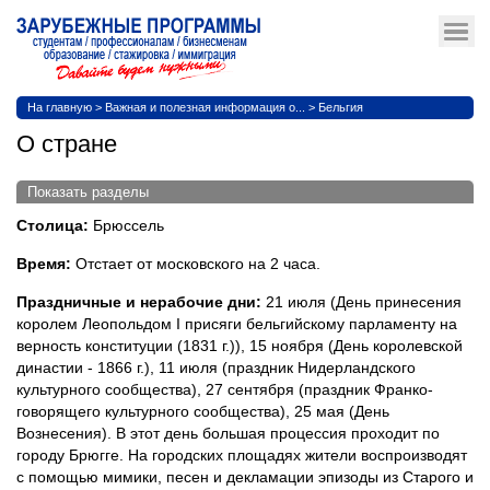
На главную
>
Важная и полезная информация о...
>
Бельгия
О стране
Показать разделы
Столица:
Брюссель
Время:
Отстает от московского на 2 часа.
Праздничные и нерабочие дни:
21 июля (День принесения
королем Леопольдом I присяги бельгийскому парламенту на
верность конституции (1831 г.)), 15 ноября (День королевской
династии - 1866 г.), 11 июля (праздник Нидерландского
культурного сообщества), 27 сентября (праздник Франко-
говорящего культурного сообщества), 25 мая (День
Вознесения). В этот день большая процессия проходит по
городу Брюгге. На городских площадях жители воспроизводят
с помощью мимики, песен и декламации эпизоды из Старого и