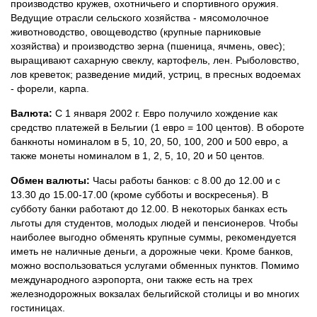
производство кружев, охотничьего и спортивного оружия.
Ведущие отрасли сельского хозяйства - мясомолочное
животноводство, овощеводство (крупные парниковые
хозяйства) и производство зерна (пшеница, ячмень, овес);
выращивают сахарную свеклу, картофель, лен. Рыболовство,
лов креветок; разведение мидий, устриц, в пресных водоемах
- форели, карпа.
Валюта:
С 1 января 2002 г. Евро получило хождение как
средство платежей в Бельгии (1 евро = 100 центов). В обороте
банкноты номиналом в 5, 10, 20, 50, 100, 200 и 500 евро, а
также монеты номиналом в 1, 2, 5, 10, 20 и 50 центов.
Обмен валюты:
Часы работы банков: с 8.00 до 12.00 и с
13.30 до 15.00-17.00 (кроме субботы и воскресенья). В
субботу банки работают до 12.00. В некоторых банках есть
льготы для студентов, молодых людей и пенсионеров. Чтобы
наиболее выгодно обменять крупные суммы, рекомендуется
иметь не наличные деньги, а дорожные чеки. Кроме банков,
можно воспользоваться услугами обменных пунктов. Помимо
международного аэропорта, они также есть на трех
железнодорожных вокзалах бельгийской столицы и во многих
гостиницах.