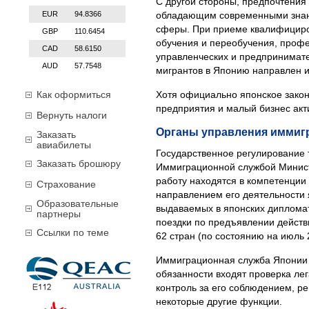
С другой стороны, предпочтени
EUR
94.8366
обладающим современными знани
сферы. При приеме квалифициро
GBP
110.6454
обучения и переобучения, профе
CAD
58.6150
управленческих и предпринимате
AUD
57.7548
мигрантов в Японию направлен из
Как оформиться
Хотя официально японское зако
предприятия и малый бизнес акти
Вернуть налоги
Органы управления иммиг
Заказать
авиабилеты
Государственное регулирование
Заказать брошюру
Иммиграционной службой Минист
работу находятся в компетенци
Страхование
направлением его деятельности 
Образовательные
выдаваемых в японских дипломат
партнеры
поездки по предъявлении действи
Ссылки по теме
62 стран (по состоянию на июль 
Иммиграционная служба Японии б
обязанности входят проверка ле
контроль за его соблюдением, р
некоторые другие функции.