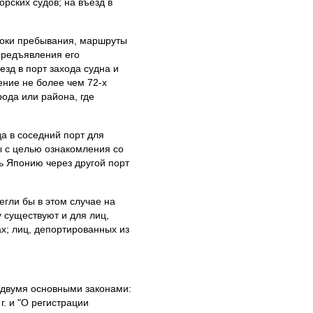
орских судов; на въезд в
роки пребывания, маршруты
предъявления его
зд в порт захода судна и
ение не более чем 72-х
рода или района, где
а в соседний порт для
ы с целью ознакомления со
ть Японию через другой порт
гли бы в этом случае на
 существуют и для лиц,
х; лиц, депортированных из
 двумя основными законами:
г. и "О регистрации