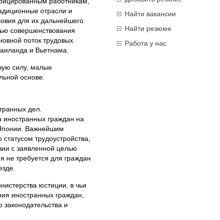
ифицированным работникам,
адиционные отрасли и
Найти вакансии
овия для их дальнейшего
Найти резюме
лью совершенствования
новной поток трудовых
Работа у нас
Таиланда и Вьетнама.
чую силу, малые
льной основе.
транных дел.
 иностранных граждан на
 Японии. Важнейшим
 статусом трудоустройства,
вии с заявленной целью
я не требуется для граждан
езде.
нистерства юстиции, в чьи
ния иностранных граждан,
 законодательства и