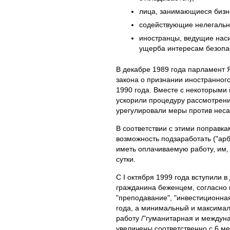
лица, занимающиеся бизне
содействующие нелегально
иностранцы, ведущие нас
ущерба интересам безопа
В декабре 1989 года парламент 
закона о признании иностранного
1990 года. Вместе с некоторыми
ускорили процедуру рассмотрени
урегулировали меры против неса
В соответствии с этими поправка
возможность подзаработать ("арб
иметь оплачиваемую работу, им, 
сутки.
С I октября 1999 года вступили 
гражданина беженцем, согласно 
"преподавание", "инвестиционная
года, а минимальный и максима
работу /"гуманитарная и междуна
увеличены соответственно с 6 меся