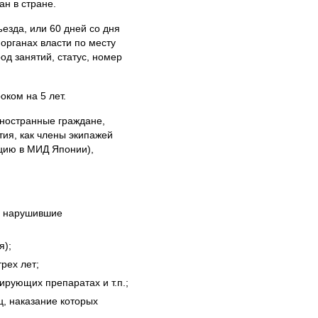
ан в стране.
езда, или 60 дней со дня
органах власти по месту
од занятий, статус, номер
оком на 5 лет.
иностранные граждане,
ия, как члены экипажей
ацию в МИД Японии),
и нарушившие
я);
рех лет;
рующих препаратах и т.п.;
, наказание которых