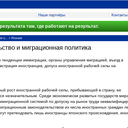
Наши партнёры
Контакты
результата там, где работают на результат.
 о...
>
Япония
ьство и миграционная политика
 тенденции иммиграции, органы управления миграцией, въезд в
гистрация иностранцев, допуск иностранной рабочей силы на
ный рост иностранной рабочей силы, прибывающей в страну, ее
тся незначительным. Среди экономически развитых государств мира
иммиграционной системой по допуску на рынок труда неквалифици
играционным законодательством из числа иностранных граждан л
ут претендовать лишь иностранцы японского происхождения, ино