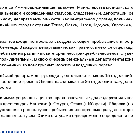
ляется Иммиграционный департамент Министерства юстиции, кото
за выездом и соблюдением статусов, следственный, депортации, р
нному департаменту Минюста, как центральному органу, подчинен
пнейших городах страны: Токио, Осака, Нагоя, Фукуока, Хиросима,
ментов входят контроль за въездом-выездом, пребыванием иностр
 беженца. В каждом департаменте, как правило, имеются отдел ка
ребыванием различных категорий иностранцев-бизнесменов, студен
и, принудительный. В свою очередь региональные департаменты кон
положенных во всех крупных морских и воздушных портах.
ийский департамент руководит деятельностью своих 15 отделений в
в настоящее время в Японии насчитывается 95 отделений, каждое и
юстом.
ри иммиграционных центра, предназначенные для содержания ино
префектурах Нагасаки (г. Омура); Осака (г. Ибараки); Ибараки (г.
становлен ряд статусов пребывания иностранных граждан, которые
 данным статусом. Этими статусами одновременно определен и пер
ых граждан