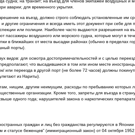
да судна; на транзит; на въезд для членов экипажей воздушных и м
при аварии; для временного укрытия.
зрешение на въезд, должно строго соблюдать установленные им с
и другие ограничения и всегда иметь этот документ при себе для 
пекции или полиции. Наиболее часто выдаются разрешения на въе
ают пассажиры воздушного или морского судна, которые могут в теч
упки в ближайших от места высадки районах (обычно в пределах го
шный порты).
вух видов: для осмотра достопримечательностей и с целью переезд
е предполагают, что высадившиеся в том или ином месте иностранц
ток/ или переезда в другой порт (не более 72 часов) должны покину
улетают из Нариты).
ам, нищим, другим неимущим, расходы по пребыванию которых ле
щественные организации. Кроме того, запреты для въезда в страну
свыше одного года; нарушителей закона о наркотических препарата
остранных граждан и лиц без гражданства регулируются в Японии
м и статусе беженцев" (иммиграционный закон) от 04 октября 1952 