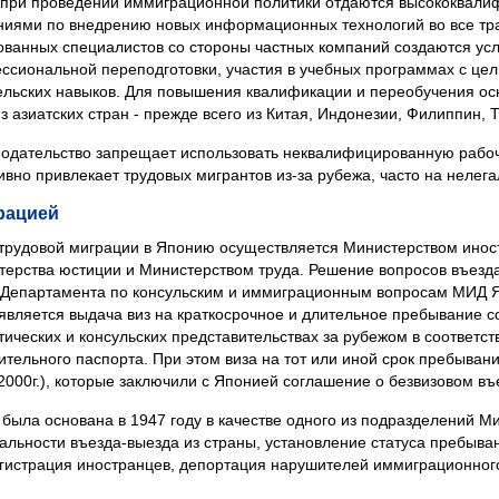
я при проведении иммиграционной политики отдаются высококвал
ями по внедрению новых информационных технологий во все тр
ванных специалистов со стороны частных компаний создаются усл
ссиональной переподготовки, участия в учебных программах с це
льских навыков. Для повышения квалификации и переобучения ос
 азиатских стран - прежде всего из Китая, Индонезии, Филиппин, 
нодательство запрещает использовать неквалифицированную рабо
вно привлекает трудовых мигрантов из-за рубежа, часто на нелега
рацией
 трудовой миграции в Японию осуществляется Министерством инос
ерства юстиции и Министерством труда. Решение вопросов въезда
и Департамента по консульским и иммиграционным вопросам МИД
является выдача виз на краткосрочное и длительное пребывание со
ических и консульских представительствах за рубежом в соответст
тельного паспорта. При этом виза на тот или иной срок пребывани
2000г.), которые заключили с Японией соглашение о безвизовом въ
ыла основана в 1947 году в качестве одного из подразделений Ми
гальности въезда-выезда из страны, установление статуса пребыва
егистрация иностранцев, депортация нарушителей иммиграционного