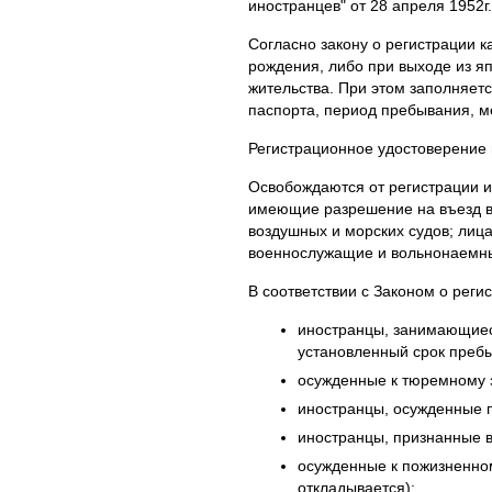
иностранцев" от 28 апреля 1952г
Согласно закону о регистрации 
рождения, либо при выходе из я
жительства. При этом заполняется
паспорта, период пребывания, ме
Регистрационное удостоверение в
Освобождаются от регистрации и
имеющие разрешение на въезд в 
воздушных и морских судов; лиц
военнослужащие и вольнонаемны
В соответствии с Законом о реги
иностранцы, занимающиес
установленный срок преб
осужденные к тюремному з
иностранцы, осужденные 
иностранцы, признанные в
осужденные к пожизненном
откладывается);