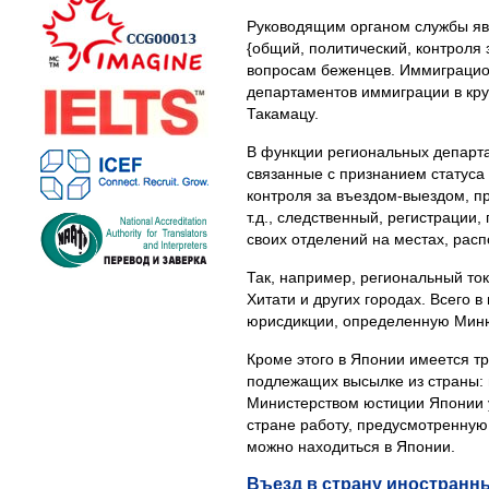
Руководящим органом службы яв
{общий, политический, контроля 
вопросам беженцев. Иммиграцио
департаментов иммиграции в кру
Такамацу.
В функции региональных департа
связанные с признанием статуса
контроля за въездом-выездом, п
т.д., следственный, регистраци
своих отделений на местах, рас
Так, например, региональный ток
Хитати и других городах. Всего 
юрисдикции, определенную Мин
Кроме этого в Японии имеется т
подлежащих высылке из страны: в 
Министерством юстиции Японии у
стране работу, предусмотренную
можно находиться в Японии.
Въезд в страну иностранн