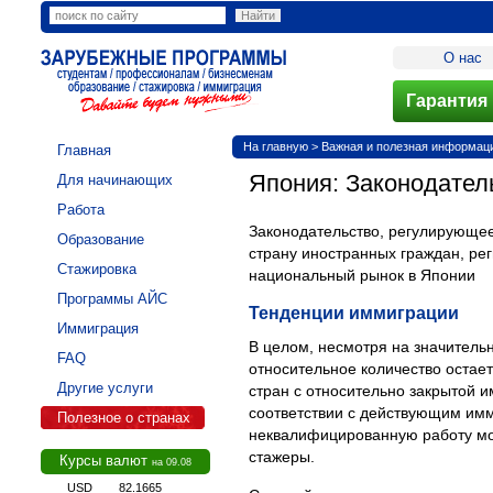
О нас
Гарантия 
На главную
>
Важная и полезная информация
Главная
Япония: Законодател
Для начинающих
Работа
Законодательство, регулирующее
Образование
страну иностранных граждан, ре
Стажировка
национальный рынок в Японии
Программы АЙС
Тенденции иммиграции
Иммиграция
В целом, несмотря на значитель
FAQ
относительное количество остае
Другие услуги
стран с относительно закрытой 
соответствии с действующим имм
Полезное о странах
неквалифицированную работу мог
стажеры.
Курсы валют
на 09.08
USD
82.1665