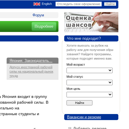
English
Форум
Подробнее
Что мне подходит?
Хотите выехать за рубеж на
работу или для получения обра-
зования? Найдите программы,
которые подходят именно вам.
Япония: Законодатель...
Мой возраст
Допуск иностранной рабочей
силы на национальный рынок
труда
Мой статус
Моя цель
 Япония входит в группу
рованной рабочей силы. В
егально на
странные студенты и
Вакансии и резюме
Добавить резюме