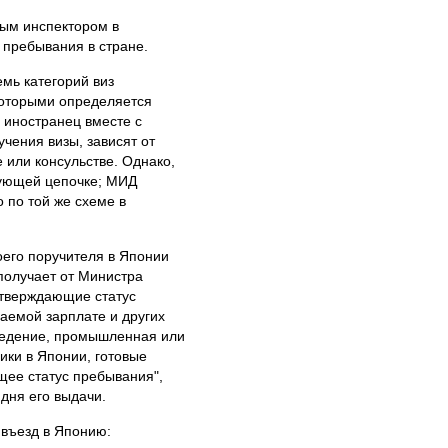
ым инспектором в
 пребывания в стране.
мь категорий виз
 которыми определяется
 иностранец вместе с
чения визы, зависят от
 или консульстве. Однако,
дующей цепочке; МИД
 по той же схеме в
оего поручителя в Японии
получает от Министра
дтверждающие статус
аемой зарплате и других
аведение, промышленная или
ники в Японии, готовые
щее статус пребывания",
 дня его выдачи.
 въезд в Японию: