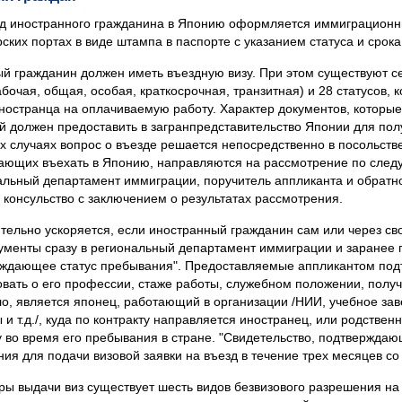
д иностранного гражданина в Японию оформляется иммиграционн
ких портах в виде штампа в паспорте с указанием статуса и срока
й гражданин должен иметь въездную визу. При этом существуют се
бочая, общая, особая, краткосрочная, транзитная) и 28 статусов,
иностранца на оплачиваемую работу. Характер документов, которые
й должен предоставить в загранпредставительство Японии для полу
х случаях вопрос о въезде решается непосредственно в посольстве
елающих въехать в Японию, направляются на рассмотрение по сле
льный департамент иммиграции, поручитель аппликанта и обратно
 консульство с заключением о результатах рассмотрения.
тельно ускоряется, если иностранный гражданин сам или через св
менты сразу в региональный департамент иммиграции и заранее 
ерждающее статус пребывания". Предоставляемые аппликантом по
вать о его профессии, стаже работы, служебном положении, получ
ло, является японец, работающий в организации /НИИ, учебное з
и т.д./, куда по контракту направляется иностранец, или родствен
 во время его пребывания в стране. "Свидетельство, подтверждаю
ния для подачи визовой заявки на въезд в течение трех месяцев со
 выдачи виз существует шесть видов безвизового разрешения на