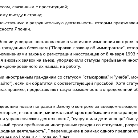
сом, связанным с проституцией;
му въезду в страну;
ильственную и разрушительную деятельность, которым предъявлен
сности Японии.
Японии утвердил постановление о частичном изменении контроля з
 гражданина беженцем ("Поправки к закону об иммигрантах", котор
 изменениями закона о регистрации иностранцев от 8 января 1993 
я визовых заявок на въезд, упорядочили статусы пребывания инос
нкционированного их найма, на работу.
ми иностранным гражданам со статусом "стажировка" и "учеба", м
айто"), если он обратится с соответствующей просьбой. Хотя стату
как правило, предоставляют такую возможность в определенной обл
в действие новые поправки к Закону о контроле за въездом-выездом
которым, в частности, минимальный срок пребывания иностранцев 
 и управленческая деятельность", "супруга или дети японца" был у
льный сроки пребывания иностранных граждан со статусами, разр
родная деятельность", " перемещение в рамках одного предприятия"
цев до I года и с 1 года до 3 лет.