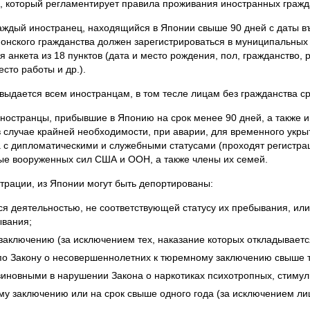
., который регламентирует правила проживания иностранных гражд
каждый иностранец, находящийся в Японии свыше 90 дней с даты въ
понского гражданства должен зарегистрироваться в муниципальных 
 анкета из 18 пунктов (дата и место рождения, пол, гражданство, р
сто работы и др.).
ыдается всем иностранцам, в том тесле лицам без гражданства ср
ностранцы, прибывшие в Японию на срок менее 90 дней, а также 
случае крайней необходимости, при аварии, для временного укрыт
а с дипломатическими и служебными статусами (проходят регистр
е вооруженных сил США и ООН, а также члены их семей.
страции, из Японии могут быть депортированы:
я деятельностью, не соответствующей статусу их пребывания, ил
ывания;
аключению (за исключением тех, наказание которых откладываетс
по Закону о несовершеннолетних к тюремному заключению свыше т
иновными в нарушении Закона о наркотиках психотропных, стимули
у заключению или на срок свыше одного года (за исключением лиц