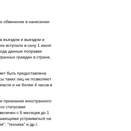
о обвинение в нанесении
а въездом и выездом и
ое вступило в силу 1 июня
года данные поправки
транных граждан в стране,
ожет быть предоставлена
сы таких лиц не позволяют
асти и не более 4 часов в
 и признании иностранного
со статусами
величен с 6 месяцев до 1
ешающими устраиваться на
, "техника" и др./,