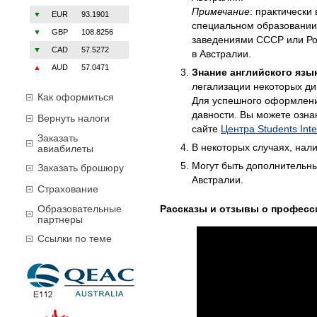
Примечание
: практическ
▼
EUR
93.1901
специальном образовании
▼
GBP
108.8256
заведениями СССР или Ро
▼
CAD
57.5272
в Австралии.
▲
AUD
57.0471
Знание английского язы
легализации некоторых ди
Как оформиться
Для успешного оформления
давности. Вы можете озна
Вернуть налоги
сайте
Центра Students Inte
Заказать
В некоторых случаях, нал
авиабилеты
Могут быть дополнительн
Заказать брошюру
Австралии.
Страхование
Образовательные
Рассказы и отзывы о профес
партнеры
Ссылки по теме