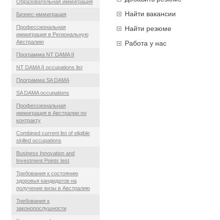
Образовательная иммиграция
Найти вакансии
Бизнес-иммиграция
Профессиональная
Найти резюме
иммиграция в Региональную
Австралию
Работа у нас
Программа NT DAMA II
NT DAMA II occupations list
Программа SA DAMA
SA DAMA occupations
Профессиональная
иммиграция в Австралии по
контракту
Combined current list of eligible
skilled occupations
Business Innovation and
Investment Points test
Требования к состоянию
здоровья кандидатов на
получение визы в Австралию
Требования к
законопослушности