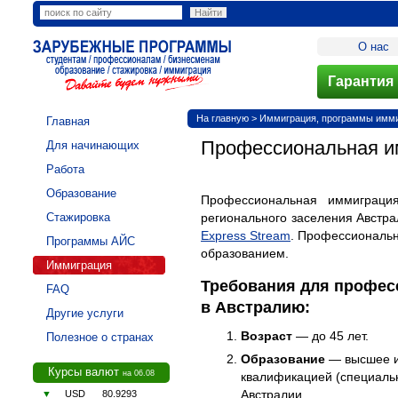
О нас
Гарантия 
На главную
>
Иммиграция, программы иммиг
Главная
Профессиональная и
Для начинающих
Работа
Образование
Профессиональная иммиграция
Стажировка
регионального заселения Австр
Express Stream
. Профессиональ
Программы АЙС
образованием.
Иммиграция
Требования для профес
FAQ
в Австралию:
Другие услуги
Возраст
— до 45 лет.
Полезное о странах
Образование
— высшее и
Курсы валют
на 06.08
квалификацией (специаль
Австралии.
▼
USD
80.9293