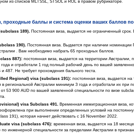
дном из списков MLTSSL, STSOL и ROL в правом рубрикаторе.
 проходные баллы и система оценки ваших баллов по
(subclass 189).
Постоянная виза, выдается не ограниченный срок.
ubclass 190).
Постоянная виза. Выдается при наличии номинации П
стралии . Вам необходимо набрать 65 проходных баллов.
bclass 887):
постоянная виза, выдается на территории Австралии, п
 года и отработали 1 год полный рабочий день по вашей заявленн
75 и 487. Не требует прохождения бального теста.
led Regional) visa (subclass 191):
постоянная виза, выдается на 
ли в региональной Австралии минимум 3 года и отработали их при 
от 53 900 AUD по вашей заявленной специальности по визе subclas
та.
ovisional) visa Subclass 491
.
Временная иммиграционная виза, ко
ереоформлена при выполнении определенных условий на постоянну
ubclass 191), которая начнет действовать с 16 November 2022.
uate visa (subclass 476):
временная виза, выдается на 18 месяцев
е по инженерной специальности за пределами Австралии в призн