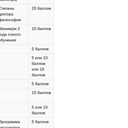
Степень
20 баллов
доктора
философии
Минимум 2
10 баллов
года очного
обучения
5 баллов
5 или 10
баллов
или 10
баллов
5 баллов
15 баллов
5 или 10
баллов
Программа
5 баллов
рассчитана