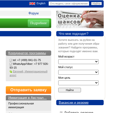
English
Форум
Подробнее
Что мне подходит?
Хотите выехать за рубеж на
работу или для получения обра-
зования? Найдите программы,
которые подходят именно вам.
Координатор программы
Мой возраст
tel: +7 (499) 841-01-75
WhatsApp/Viber: +7 977 926-
Мой статус
93-15
Евгений, Иммиграционный
агент
Моя цель
Отправить заявку
Иммиграция в Австрал...
Вакансии и резюме
Профессиональная
иммиграция
Добавить резюме