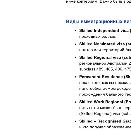
ниже критериям. Важно быть в о
Виды иммиграционных виз,
Skilled Independent visa 
проходных баллов.
Skilled Nominated visa (s
штатов или территорий Ав
Skilled Regional visa (su
региональной Австралии 2
subclass 489, 485, 496, 4
Permanent Residence (Skil
после того, как вы прожи
налогооблагаемом доходе 
прохождения бального тес
Skilled Work Regional (Pr
пять лет и может быть п
(Skilled Regional) visa (s
Skilled – Recognised Grad
и кто получил образовани