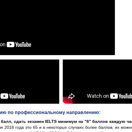
лию по профессиональному направлению:
балл, сдать экзамен IELTS минимум на "6" баллов каждую ча
я 2018 года это 65 и в некоторых случаях более баллов, их мож