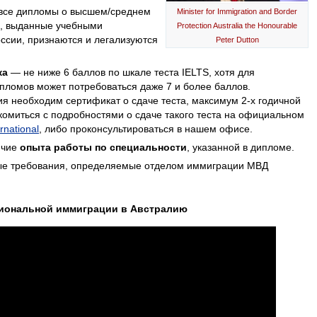
и все дипломы о высшем/среднем
Minister for Immigration and Border
, выданные учебными
Protection Australia the Honourable
ссии, признаются и легализуются
Peter Dutton
ка
— не ниже 6 баллов по шкале теста IELTS, хотя для
пломов может потребоваться даже 7 и более баллов.
 необходим сертификат о сдаче теста, максимум 2-х годичной
комиться с подробностями о сдаче такого теста на официальном
rnational
, либо проконсультироваться в нашем офисе.
ичие
опыта работы по специальности
, указанной в дипломе.
ые требования, определяемые отделом иммиграции МВД
сиональной иммиграции в Австралию