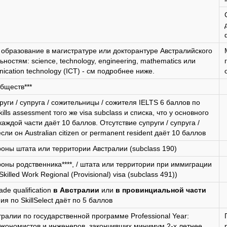
ion: образование в магистратуре или докторантуре Австралийского
ностям: science, technology, engineering, mathematics или
nication technology (ICT) - см подробнее ниже.
бществ***
ги / супруга / сожительницы / сожителя IELTS 6 баллов по
kills assessment того же visa subclass и списка, что у основного
аждой части даёт 10 баллов. Отсутствие супруги / супруга /
ли он Australian citizen or permanent resident даёт 10 баллов
оны штата или территории Австралии (subclass 190)
оны родственника****, / штата или территории при иммиграции
killed Work Regional (Provisional) visa (subclass 491))
de qualification
в Австралии
или
в провинциальной части
 по SkillSelect даёт по 5 баллов
ралии по государственной программе Professional Year:
 экономистов и инженеров, закончивших минимум 2-х летнее