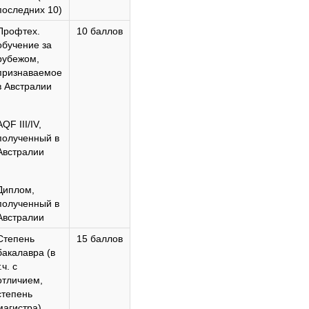
последних 10)
Профтех.
10 баллов
обучение за
рубежом,
признаваемое
в Австралии
AQF III/IV,
полученный в
Австралии
Диплом,
полученный в
Австралии
Степень
15 баллов
бакалавра (в
.ч. с
отличием,
степень
магистра)