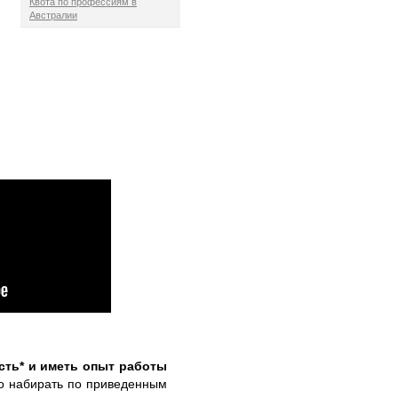
Квота по профессиям в
Австралии
сть* и иметь опыт работы
но набирать по приведенным