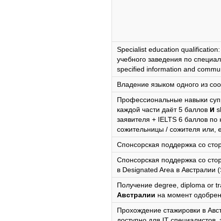
Specialist education qualificat
учебного заведения по специаль
specified information and commu
Владение языком одного из соо
Профессиональные навыки супру
и
каждой части даёт 5 баллов
s
заявителя + IELTS 6 баллов по к
сожительницы / сожителя или, ес
Спонсорская поддержка со стор
Спонсорская поддержка со стор
в Designated Area в Австралии (S
Получение degree, diploma or tra
Австралии
на момент одобрения
Прохождение стажировки в Авст
доступно для IT специалистов,