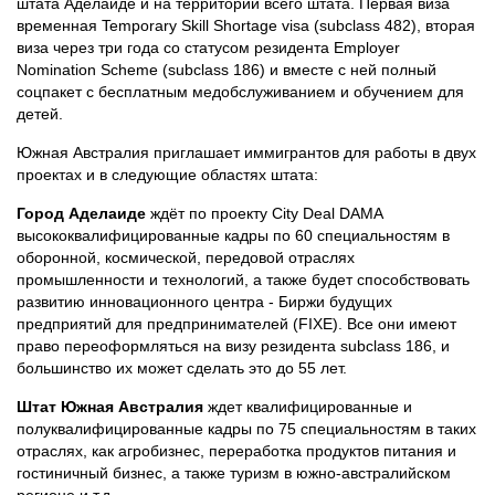
штата Аделаиде и на территории всего штата. Первая виза
временная Temporary Skill Shortage visa (subclass 482), вторая
виза через три года со статусом резидента Employer
Nomination Scheme (subclass 186) и вместе с ней полный
соцпакет с бесплатным медобслуживанием и обучением для
детей.
Южная Австралия приглашает иммигрантов для работы в двух
проектах и в следующие областях штата:
Город Аделаиде
ждёт по проекту City Deal DAMA
высококвалифицированные кадры по 60 специальностям в
оборонной, космической, передовой отраслях
промышленности и технологий, а также будет способствовать
развитию инновационного центра - Биржи будущих
предприятий для предпринимателей (FIXE). Все они имеют
право переоформляться на визу резидента subclass 186, и
большинство их может сделать это до 55 лет.
Штат Южная Австралия
ждет квалифицированные и
полуквалифицированные кадры по 75 специальностям в таких
отраслях, как агробизнес, переработка продуктов питания и
гостиничный бизнес, а также туризм в южно-австралийском
регионе и т.д.