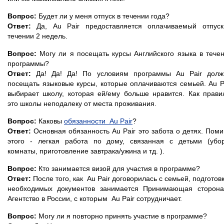
Вопрос:
Будет ли у меня отпуск в течении года?
Ответ:
Да, Au Pair предоставляется оплачиваемый отпус
течении 2 недель.
Вопрос:
Могу ли я посещать курсы Английского языка в тече
программы?
Ответ:
Да! Да! Да! По условиям программы Au Pair дол
посещать языковые курсы, которые оплачиваются семьей. Au P
выбирает школу, которая ей/ему больше нравится. Как прави
это школы неподалеку от места проживания.
Вопрос:
Каковы
обязанности Au Pair
?
Ответ:
Основная обязанность Au Pair это забота о детях. Пом
этого - легкая работа по дому, связанная с детьми (убо
комнаты, приготовление завтрака/ужина и тд. ).
Вопрос:
Кто занимается визой для участия в программе?
Ответ:
После того, как Au Pair договорилась с семьей, подготов
необходимых документов занимается Принимающая сторон
Агентство в России, с которым Au Pair сотрудничает.
Вопрос:
Могу ли я повторно принять участие в программе?