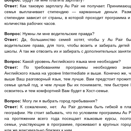
Вопрос:
Будут ли мне платить зарплату?
Ответ:
Как таковую зарплату Au Pair не получает. Принимаю
семья выплачивает стипендию — карманные деньги. Раз
стипендии зависит от страны, в которой проходит программа и
количества рабочих часов.
Вопрос:
Нужны ли мне водительские правда?
Ответ:
Да, большинство семей хотят, чтобы у Au Pair б
водительские права, для того, чтобы возить и забирать детей
школы. А так же отвозить их и забирать с дополнительных заняти
Вопрос:
Какой уровень Английского языка мне необходим?
Ответ:
По требованиям программы необходимо знан
Английского языка на уровне Intermediate и выше. Конечно же, 
выше Ваш разговорный язык, тем лучше. Вам предстоит прожит
семье целый год, и чем лучше Вы их понимаете, тем быстрее
освоитесь и тем комфортней Вам будет в Хост-семье.
Вопрос:
Могу ли я выбрать город пребывания?
Ответ:
К сожалению, нет. Au Pair должна быть гибкой в пл
географии. Не стоит забывать, что по условиям программы Au P
на протяжении всего года посещает языковые курсы, поэт
семьи, участвующие в программе, проживают в крупных горо
или же максимально близких к ним.