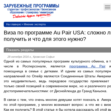
На главную
>
Мнение эксперта
Виза по программе Au Pair USA: сложно л
получить и что для этого нужно?
Показать разделы
28 октября 2016 г., Кромская Софья
Одной из самых популярных программ культурного обмена, в 
числе в Росперсонале, является
программа Au Pair
и
помощница в семье с детками. И одним из самых популяр
направлений по Опейр являются Соединенные Штаты Америки
это неудивительно, ведь передовое государство привлекает
только своей позицией в современном мире, но и различного р
достопримечательностями: от Диснейленда до Гранд Каньона.
В связи с тем, что очень многие девушки хотят поехать в Амер
по этой программе, у многих возникает вопрос: а что же с виз
Как ее получить? В этой статье я бы хотела рассказать об этой в