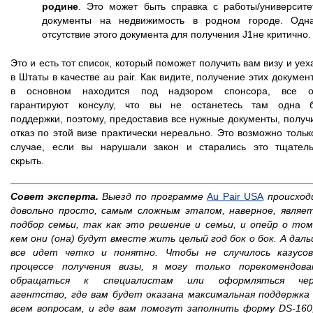
родине
. Это может быть справка с работы/университе
документы на недвижимость в родном городе. Одн
отсутствие этого документа для получения J1не критично
Это и есть тот список, который поможет получить вам визу и уех
в Штаты в качестве au pair. Как видите, получение этих докумен
в основном находится под надзором спонсора, все о
гарантируют консулу, что вы не останетесь там одна 
поддержки, поэтому, предоставив все нужные документы, получ
отказ по этой визе практически нереально. Это возможно тольк
случае, если вы нарушали закон и старались это тщател
скрыть.
Совет эксперта.
Выезд по программе
Au Pair USA
происход
довольно просто, самым сложным этапом, наверное, являе
подбор семьи, так как это решение и семьи, и опейр о том
кем они (она) будут вместе жить целый год бок о бок. А дал
все идет четко и понятно. Чтобы не случилось казусо
процессе получения визы, я могу только порекомендов
обращаться к специалистам или оформляться чер
агентство, где вам будет оказана максимальная поддержка
всем вопросам, и где вам помогут заполнить форму DS-160