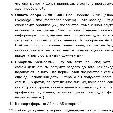
что она может и хочет принимать участие в программ
ждет к себе опейр.
Оплата сбора SEVIS I-901 Fee.
Вообще SEVIS (Stud
Exchange Visitor Information System) – это база данных 
спонсрских организаций, посольства, таможенной служ
полиции и так далее. Эта система содержит основ
информацию о том, где участник программы будет жить, 
ли у него проблем или нарушений. По программе Au P
USA этот сбор оплачивает ваша семья, так что не бу
останавливаться на этом нем – подтверждение опл
придет к вам с остальными документами.
Профиль host-семьи.
Его вам тоже пришлют, хотя
самом деле его вы получите задолго до того, как пойд
подаваться на визу. Это первый этап знакомства с семь
еще до назначения даты интервью вы получаете проф
семьи – их фотки, приветственное письмо, ваше расписа
как au pair и другие важные данные вроде города и шта
профессии родителей, возможно даже там будут фо
вашей комнаты :)
Конверт
формата А4 или А5 с маркой.
Любой
документ
, который подтверждает вашу
привязк