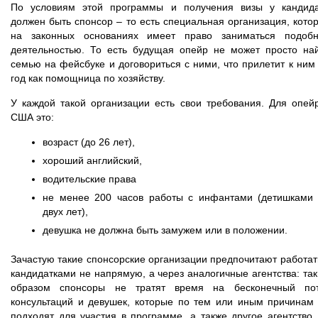
По условиям этой программы и получения визы у кандид
должен быть спонсор – то есть специальная организация, кото
на законных основаниях имеет право заниматься подоб
деятельностью. То есть будущая опейр не может просто на
семью на фейсбуке и договориться с ними, что прилетит к ним
год как помощница по хозяйству.
У каждой такой организации есть свои требования. Для опей
США это:
возраст (до 26 лет),
хороший английский,
водительские права
не менее 200 часов работы с инфантами (детишками
двух лет),
девушка не должна быть замужем или в положении.
Зачастую такие спонсорские организации предпочитают работат
кандидатками не напрямую, а через аналогичные агентства: та
образом спонсоры не тратят время на бесконечный по
консультаций и девушек, которые по тем или иным причинам
подходят для участия в программе, а также другое агентство