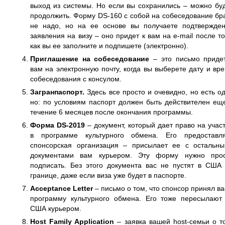
выход из системы. Но если вы сохранились – можно бу
продолжить. Форму DS-160 с собой на собеседование бр
не надо, но на ее основе вы получаете подтвержде
заявления на визу – оно придет к вам на e-mail после то
как вы ее заполните и подпишете (электронно).
Приглашение на собеседование
– это письмо приде
вам на электронную почту, когда вы выберете дату и вр
собеседования с консулом.
Загранпаспорт.
Здесь все просто и очевидно, но есть о
но: по условиям паспорт должен быть действителен ещ
течение 6 месяцев после окончания программы.
Форма DS-2019
– документ, который дает право на учас
в программе культурного обмена. Его предоставл
спонсорская организация – присылает ее с остальн
документами вам курьером. Эту форму нужно про
подписать. Без этого документа вас не пустят в США
границе, даже если виза уже будет в паспорте.
Acceptance Letter
– письмо о том, что спонсор принял ва
программу культурного обмена. Его тоже пересылают
США курьером.
Host Family Application
– заявка вашей host-семьи о т