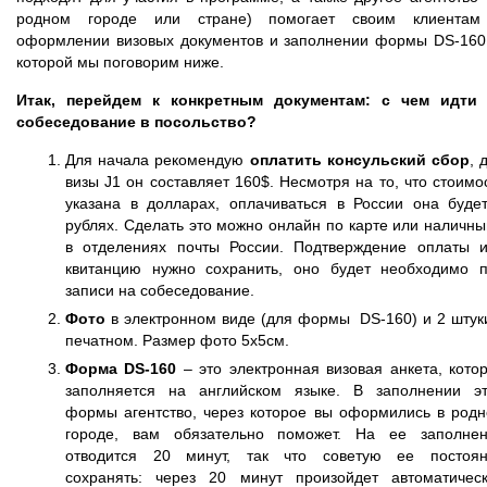
родном городе или стране) помогает своим клиентам
оформлении визовых документов и заполнении формы DS-160
которой мы поговорим ниже.
Итак, перейдем к конкретным документам: с чем идти
собеседование в посольство?
Для начала рекомендую
оплатить консульский сбор
, 
визы J1 он составляет 160$. Несмотря на то, что стоимо
указана в долларах, оплачиваться в России она буде
рублях. Сделать это можно онлайн по карте или наличн
в отделениях почты России. Подтверждение оплаты 
квитанцию нужно сохранить, оно будет необходимо 
записи на собеседование.
Фото
в электронном виде (для формы DS-160) и 2 штук
печатном. Размер фото 5х5см.
Форма DS-160
– это электронная визовая анкета, кото
заполняется на английском языке. В заполнении э
формы агентство, через которое вы оформились в род
городе, вам обязательно поможет. На ее заполне
отводится 20 минут, так что советую ее постоя
сохранять: через 20 минут произойдет автоматичес