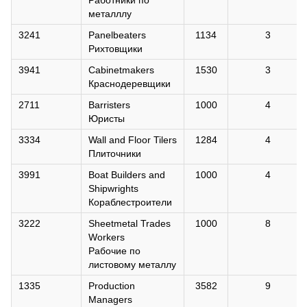
Работники по
металллу
3241
Panelbeaters
1134
3
Рихтовщики
3941
Cabinetmakers
1530
3
Краснодеревщики
2711
Barristers
1000
4
Юристы
3334
Wall and Floor Tilers
1284
4
Плиточники
3991
Boat Builders and
1000
4
Shipwrights
Кораблестроители
3222
Sheetmetal Trades
1000
8
Workers
Рабочие по
листовому металлу
1335
Production
3582
9
Managers